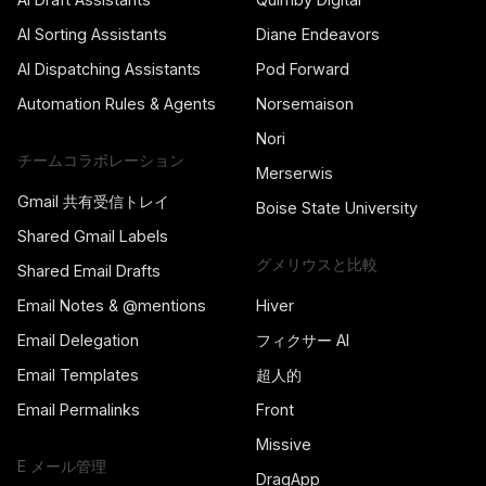
AI Sorting Assistants
Diane Endeavors
AI Dispatching Assistants
Pod Forward
Automation Rules & Agents
Norsemaison
Nori
チームコラボレーション
Merserwis
Gmail 共有受信トレイ
Boise State University
Shared Gmail Labels
グメリウスと比較
Shared Email Drafts
Email Notes & @mentions
Hiver
Email Delegation
フィクサー AI
Email Templates
超人的
Email Permalinks
Front
Missive
E メール管理
DragApp