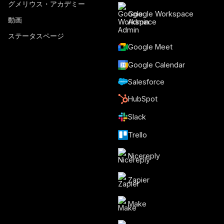
グメリウス・アカデミー
Google Workspace
動画
Admin
ステータスページ
Google Meet
Google Calendar
Salesforce
HubSpot
Slack
Trello
Nicereply
Zapier
Make