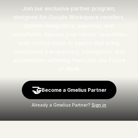
Join our exclusive partner program,
designed for Google Workspace resellers,
system integrators, agencies, and
consultants. Elevate your clients’ operations
with cutting-edge AI agents that bring
unmatched transparency, intelligence, and
automation—ushering them into the Future
of Work.
🤝
Become a Gmelius Partner
Already a Gmelius Partner?
Sign in