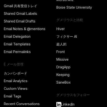
Gmail 共有受信トレイ
Boise State University
Shared Gmail Labels
グメリウスと比較
Shared Email Drafts
Email Notes & @mentions
Hiver
Email Delegation
フィクサー AI
Email Templates
超人的
Email Permalinks
Front
Missive
E メール管理
DragApp
カンバンボード
Keeping
Email Analytics
SaneBox
Custom Views
グメリウスをフォロー
Email Tags
Recent Conversations
LinkedIn