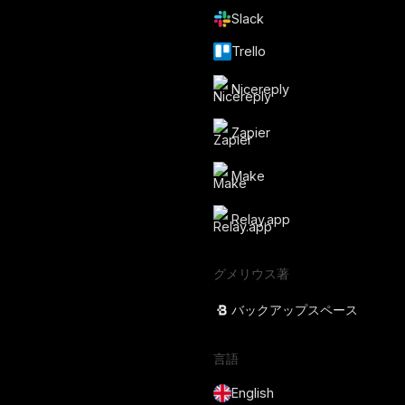
Slack
Trello
Nicereply
Zapier
Make
Relay.app
グメリウス著
バックアップスペース
言語
English