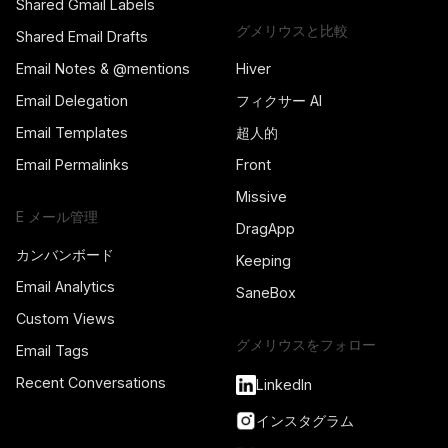
Shared Gmail Labels
グメリウスと比較
Shared Email Drafts
Email Notes & @mentions
Hiver
Email Delegation
フィクサー AI
Email Templates
超人的
Email Permalinks
Front
Missive
E メール管理
DragApp
カンバンボード
Keeping
Email Analytics
SaneBox
Custom Views
グメリウスをフォロー
Email Tags
Recent Conversations
LinkedIn
インスタグラム