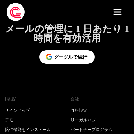
メールの管理に 1 日あたり 1
時間を有効活用
グーグルで続行
[製品]
会社
サインアップ
価格設定
デモ
リーガルハブ
拡張機能をインストール
パートナープログラム