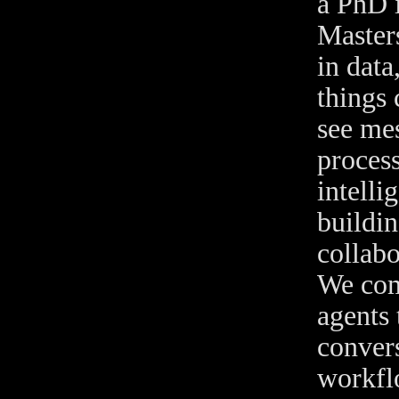
a PhD 
Master
in data
things 
see me
process
intelli
buildin
collab
We com
agents 
conver
workflo