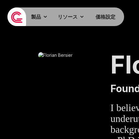
製品
リソース
価格設定
Fl
Found
I belie
underu
backgro