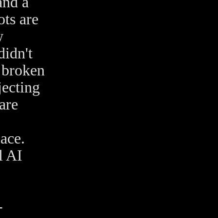
and a
ts are
w
didn't
 broken
jecting
are
ace.
l AI
-