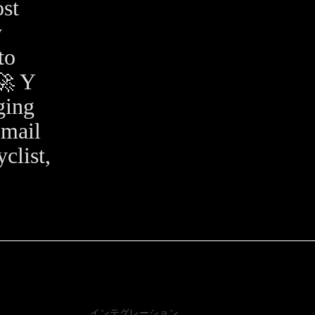
st
y
to
🚀 Y
ging
email
clist,
インテグレーション