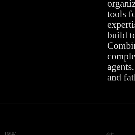
organi
tools f
experti
build t
Combin
comple
agents.
and fat
[製品]
会社