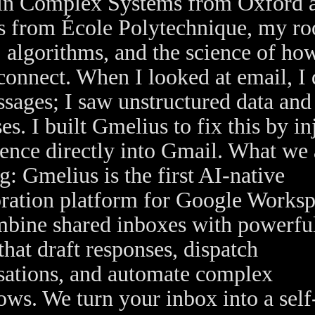
in Complex Systems from Oxford 
s from École Polytechnique, my roo
, algorithms, and the science of ho
connect. When I looked at email, I 
ssages; I saw unstructured data and
es. I built Gmelius to fix this by in
gence directly into Gmail. What we 
g: Gmelius is the first AI-native
oration platform for Google Worksp
bine shared inboxes with powerfu
that draft responses, dispatch
sations, and automate complex
ws. We turn your inbox into a self