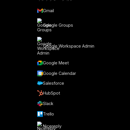
Gmail
Google Groups
Google Workspace Admin
Google Meet
Google Calendar
Salesforce
HubSpot
Slack
Trello
Nicereply