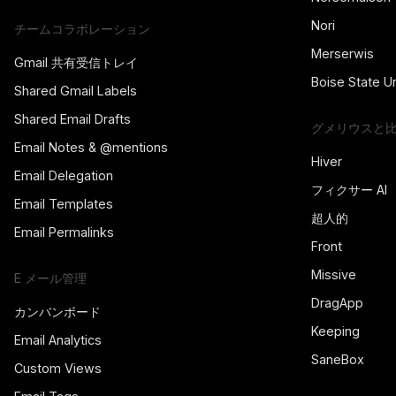
Nori
チームコラボレーション
Merserwis
Gmail 共有受信トレイ
Boise State Un
Shared Gmail Labels
Shared Email Drafts
グメリウスと
Email Notes & @mentions
Hiver
Email Delegation
フィクサー AI
Email Templates
超人的
Email Permalinks
Front
Missive
E メール管理
DragApp
カンバンボード
Keeping
Email Analytics
SaneBox
Custom Views