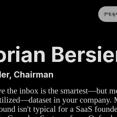
デモを
orian Bersie
er, Chairman
ve the inbox is the smartest—but m
tilized—dataset in your company.
und isn't typical for a SaaS founde