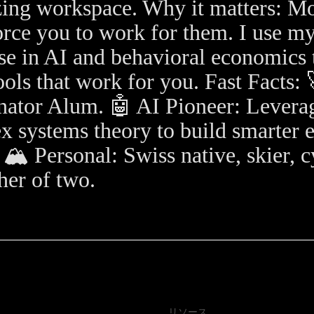
zing workspace. Why it matters: Mo
orce you to work for them. I use m
se in AI and behavioral economics 
ools that work for you. Fast Facts: 
ator Alum. 🤖 AI Pioneer: Levera
x systems theory to build smarter 
 🏔 Personal: Swiss native, skier, cy
her of two.
リソース