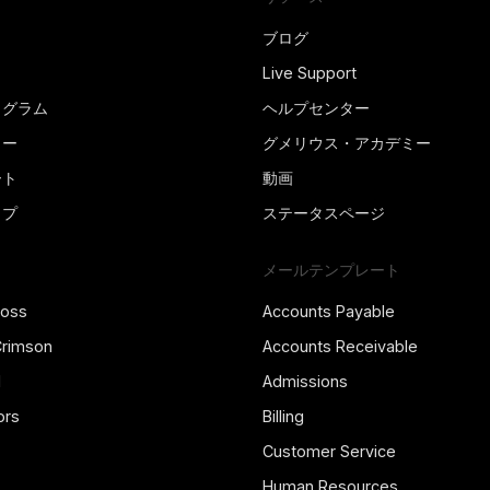
ブログ
Live Support
ログラム
ヘルプセンター
ター
グメリウス・アカデミー
ート
動画
ップ
ステータスページ
メールテンプレート
ross
Accounts Payable
Crimson
Accounts Receivable
l
Admissions
ors
Billing
Customer Service
Human Resources