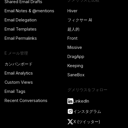
Shared Email Drafts
Email Notes & @mentions
Hiver
Email Delegation
フィクサー AI
Email Templates
超人的
Email Permalinks
Front
Missive
E メール管理
DragApp
カンバンボード
Keeping
Email Analytics
SaneBox
Custom Views
グメリウスをフォロー
Email Tags
Recent Conversations
LinkedIn
インスタグラム
X (ツイッター)