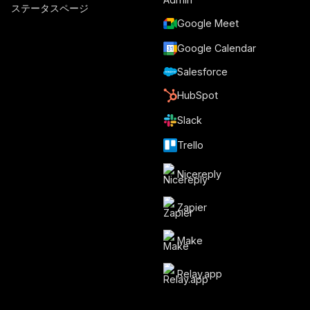
ステータスページ
Google Meet
Google Calendar
Salesforce
HubSpot
Slack
Trello
Nicereply
Zapier
Make
Relay.app