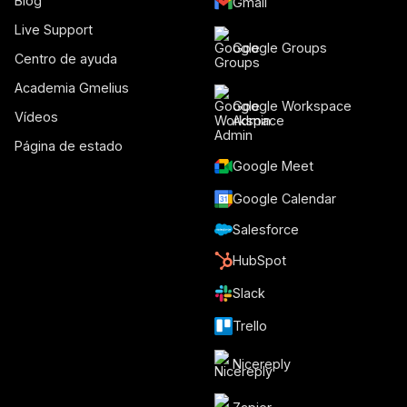
Blog
Gmail
Live Support
Google Groups
Centro de ayuda
Academia Gmelius
Google Workspace
Vídeos
Admin
Página de estado
Google Meet
Google Calendar
Salesforce
HubSpot
Slack
Trello
Nicereply