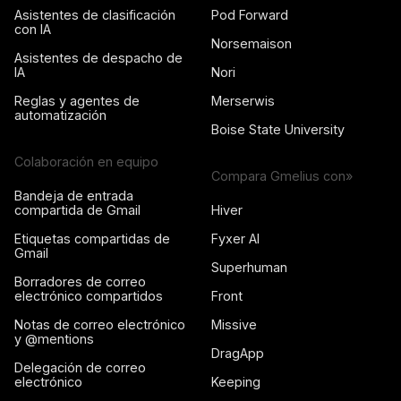
Asistentes de clasificación
Pod Forward
con IA
Norsemaison
Asistentes de despacho de
IA
Nori
Reglas y agentes de
Merserwis
automatización
Boise State University
Colaboración en equipo
Compara Gmelius con»
Bandeja de entrada
compartida de Gmail
Hiver
Etiquetas compartidas de
Fyxer AI
Gmail
Superhuman
Borradores de correo
electrónico compartidos
Front
Notas de correo electrónico
Missive
y @mentions
DragApp
Delegación de correo
electrónico
Keeping