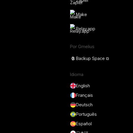
Zapier
Make
Relay.app
Por Gmelius
Backup Space ⧉
Idioma
English
Français
Deutsch
Português
Español