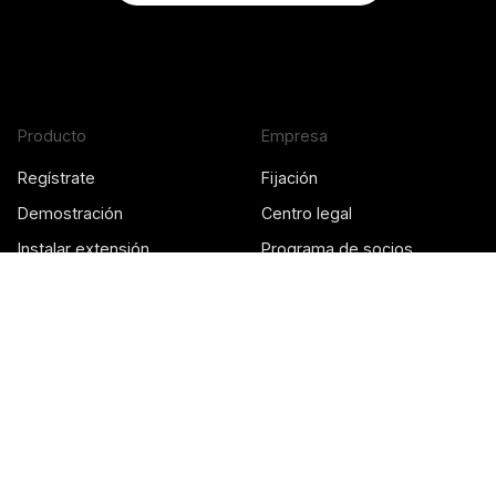
Producto
Empresa
Regístrate
Fijación
Demostración
Centro legal
Instalar extensión
Programa de socios
Instalar PWA para iOS y
Trust Center
Android
Product Updates
Instala la aplicación Google
Workspace
Hoja de ruta del producto
API Documentation ⧉
Historias de clientes
Inteligencia artificial
Cruz Roja Francesa
Agentes de automatización
The Harvard Crimson