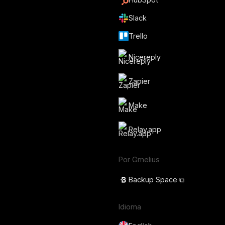
Slack
Trello
Nicereply
Zapier
Make
Relay.app
Por Gmelius
Backup Space ⧉
Idioma