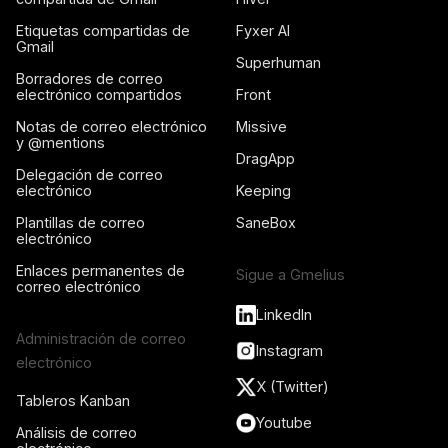
Etiquetas compartidas de
Fyxer AI
Gmail
Superhuman
Borradores de correo
electrónico compartidos
Front
Notas de correo electrónico
Missive
y @mentions
DragApp
Delegación de correo
electrónico
Keeping
Plantillas de correo
SaneBox
electrónico
Enlaces permanentes de
Sigue a Gmelius
correo electrónico
LinkedIn
Administración de correo
Instagram
electrónico
X (Twitter)
Tableros Kanban
Youtube
Análisis de correo