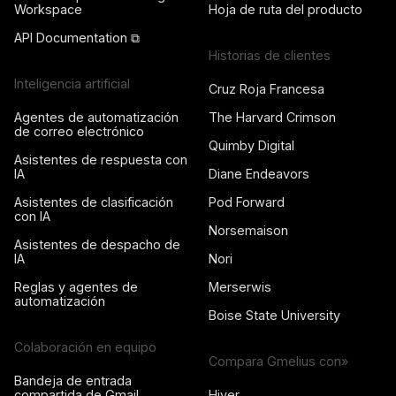
Workspace
Hoja de ruta del producto
API Documentation ⧉
Historias de clientes
Inteligencia artificial
Cruz Roja Francesa
Agentes de automatización
The Harvard Crimson
de correo electrónico
Quimby Digital
Asistentes de respuesta con
IA
Diane Endeavors
Asistentes de clasificación
Pod Forward
con IA
Norsemaison
Asistentes de despacho de
IA
Nori
Reglas y agentes de
Merserwis
automatización
Boise State University
Colaboración en equipo
Compara Gmelius con»
Bandeja de entrada
compartida de Gmail
Hiver