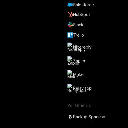
Salesforce
HubSpot
Slack
Trello
Nicereply
Zapier
Make
Relay.app
Por Gmelius
Backup Space ⧉