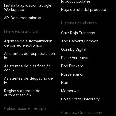
Product Updates
Instala la aplicación Google
Workspace
Hoja de ruta del producto
API Documentation ⧉
Historias de clientes
Inteligencia artificial
Cruz Roja Francesa
Agentes de automatización
The Harvard Crimson
de correo electrónico
Quimby Digital
Asistentes de respuesta con
IA
Diane Endeavors
Asistentes de clasificación
Pod Forward
con IA
Norsemaison
Asistentes de despacho de
IA
Nori
Reglas y agentes de
Merserwis
automatización
Boise State University
Colaboración en equipo
Compara Gmelius con»