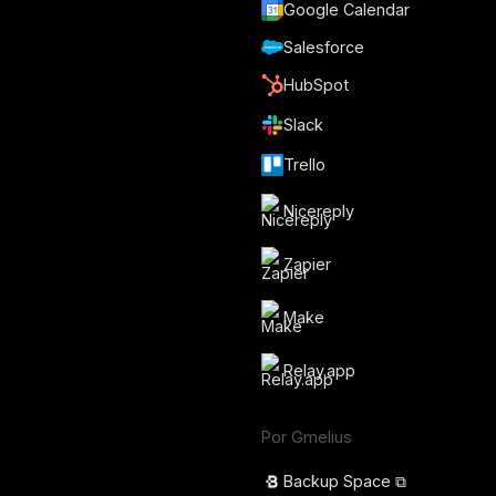
Google Calendar
Salesforce
HubSpot
Slack
Trello
Nicereply
Zapier
Make
Relay.app
Por Gmelius
Backup Space ⧉