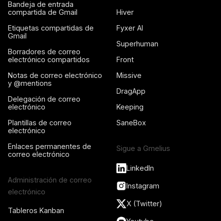
Bandeja de entrada
compartida de Gmail
Hiver
Etiquetas compartidas de
Fyxer AI
Gmail
Superhuman
Borradores de correo
electrónico compartidos
Front
Notas de correo electrónico
Missive
y @mentions
DragApp
Delegación de correo
electrónico
Keeping
Plantillas de correo
SaneBox
electrónico
Enlaces permanentes de
Sigue a Gmelius
correo electrónico
LinkedIn
Administración de correo
Instagram
electrónico
X (Twitter)
Tableros Kanban