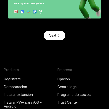
Turn your inbox into a sales automation tool for teams
Next
Producto
Empresa
Regístrate
Fijación
Demostración
Centro legal
Instalar extensión
Programa de socios
Instalar PWA para iOS y
Trust Center
Android