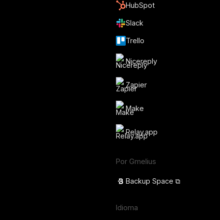
HubSpot
Slack
Trello
Nicereply
Zapier
Make
Relay.app
Por Gmelius
Backup Space ⧉
Idioma