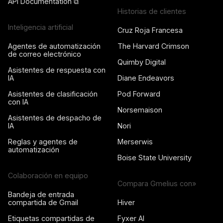
API Documentation ⧉
Historias de clientes
Inteligencia artificial
Cruz Roja Francesa
Agentes de automatización
The Harvard Crimson
de correo electrónico
Quimby Digital
Asistentes de respuesta con
IA
Diane Endeavors
Asistentes de clasificación
Pod Forward
con IA
Norsemaison
Asistentes de despacho de
IA
Nori
Reglas y agentes de
Merserwis
automatización
Boise State University
Colaboración en equipo
Compara Gmelius con»
Bandeja de entrada
compartida de Gmail
Hiver
Etiquetas compartidas de
Fyxer AI