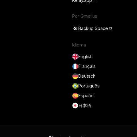
Por Gmelius
Backup Space ⧉
Idioma
English
Français
Deutsch
Português
Español
日本語