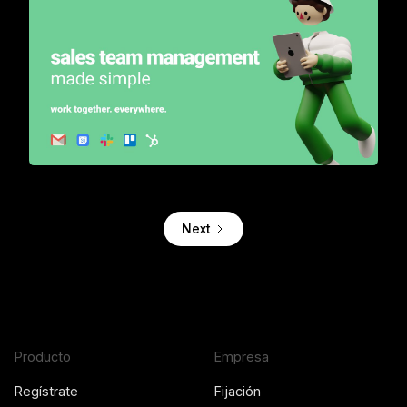
Turn your inbox into a sales automation tool for teams
Next
Producto
Empresa
Regístrate
Fijación