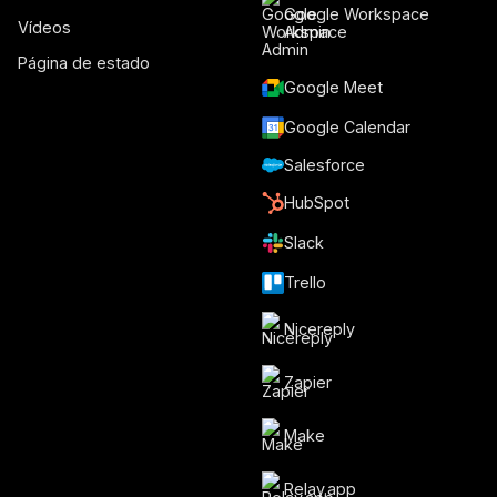
Google Workspace
Vídeos
Admin
Página de estado
Google Meet
Google Calendar
Salesforce
HubSpot
Slack
Trello
Nicereply
Zapier
Make
Relay.app