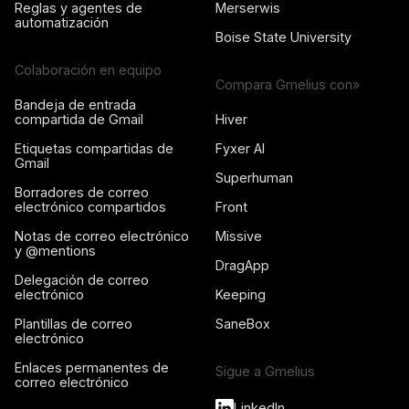
Reglas y agentes de
Merserwis
automatización
Boise State University
Colaboración en equipo
Compara Gmelius con»
Bandeja de entrada
compartida de Gmail
Hiver
Etiquetas compartidas de
Fyxer AI
Gmail
Superhuman
Borradores de correo
electrónico compartidos
Front
Notas de correo electrónico
Missive
y @mentions
DragApp
Delegación de correo
electrónico
Keeping
Plantillas de correo
SaneBox
electrónico
Enlaces permanentes de
Sigue a Gmelius
correo electrónico
LinkedIn