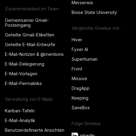
Merserwis
Zusammenarbeit im Team
Boise State University
Gemeinsamer Gmail-
Posteingang
Vergleiche Gmelius mit...
Geteilte Gmail-Etiketten
Hiver
Geteilte E-Mail-Entwürfe
Fyxer AI
E-Mail-Notizen & @mentions
Superhuman
E-Mail-Delegierung
Front
E-Mail-Vorlagen
Missive
E-Mail-Permalinks
DragApp
Keeping
Verwaltung von E-Mails
SaneBox
Kanban-Tafeln
E-Mail-Analytik
Folge Gmelius
Benutzerdefinierte Ansichten
LinkedIn