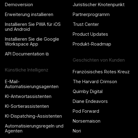
Demoversion
Juristischer Knotenpunkt
Erweiterung installieren
Partnerprogramm
Installieren Sie PWA für iOS
Trust Center
und Android
Product Updates
Installieren Sie die Google
Workspace App
Produkt-Roadmap
API Documentation ⧉
Geschichten von Kunden
Künstliche Intelligenz
Französisches Rotes Kreuz
E-Mail-
The Harvard Crimson
Automatisierungsagenten
Quimby Digital
KI-Antwortassistenten
Diane Endeavors
KI-Sortierassistenten
Pod Forward
KI-Dispatching-Assistenten
Norsemaison
Automatisierungsregeln und
Agenten
Nori