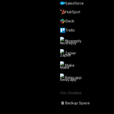
Salesforce
HubSpot
Slack
Trello
Nicereply
Zapier
Make
Relay.app
Von Gmelius
Backup Space