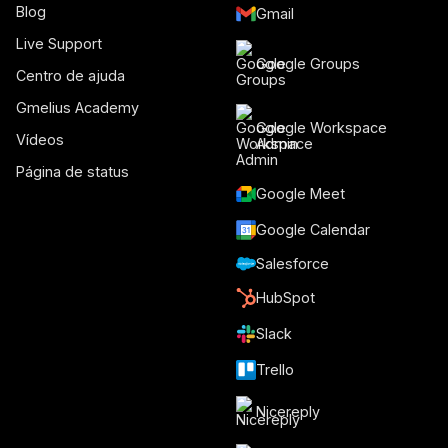
Blog
Gmail
Live Support
Google Groups
Centro de ajuda
Gmelius Academy
Google Workspace
Vídeos
Admin
Página de status
Google Meet
Google Calendar
Salesforce
HubSpot
Slack
Trello
Nicereply