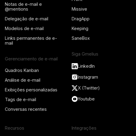
Notas de e-mail e
@mentions
Missive
Delegação de e-mail
DragApp
Modelos de e-mail
Keeping
Links permanentes de e-
SaneBox
mail
Siga Gmelius
Gerenciamento de e-mail
LinkedIn
Quadros Kanban
Instagram
Análise de e-mail
X (Twitter)
Exibições personalizadas
Youtube
Tags de e-mail
Conversas recentes
Recursos
Integrações