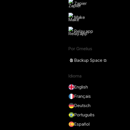
Zapier
Make
Relay.app
Por Gmelius
Backup Space ⧉
Idioma
English
Français
Deutsch
Português
Español