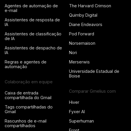
Agentes de automação de
The Harvard Crimson
e-mail
Quimby Digital
Assistentes de resposta de
IA
Diane Endeavors
Assistentes de classificação
Pod Forward
de IA
Norsemaison
Assistentes de despacho de
IA
Nori
Regras e agentes de
Merserwis
automação
Universidade Estadual de
Boise
Colaboração em equipe
Comparar Gmelius com
Caixa de entrada
compartilhada do Gmail
Hiver
Tags compartilhadas do
Gmail
Fyxer AI
Rascunhos de e-mail
Superhuman
compartilhados
Front