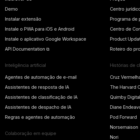
Demo
Centro jurídic
Instalar extensão
Programa de 
Instale o PWA para iOS e Android
Centro de Con
Instale o aplicativo Google Workspace
Product Upda
API Documentation ⧉
Roteiro do pr
Inteligência artificial
Histórias de c
Agentes de automação de e-mail
Cruz Vermelh
Assistentes de resposta de IA
The Harvard 
Assistentes de classificação de IA
Quimby Digita
Assistentes de despacho de IA
Diane Endeav
Regras e agentes de automação
Pod Forward
Norsemaison
Colaboração em equipe
Nori