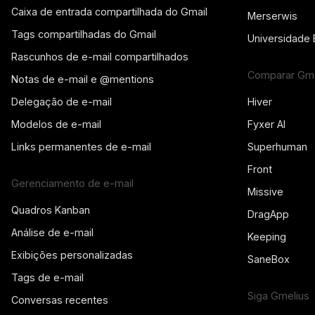
Caixa de entrada compartilhada do Gmail
Merserwis
Tags compartilhadas do Gmail
Universidade 
Rascunhos de e-mail compartilhados
Comparar Gme
Notas de e-mail e @mentions
Delegação de e-mail
Hiver
Modelos de e-mail
Fyxer AI
Links permanentes de e-mail
Superhuman
Front
Gerenciamento de e-mail
Missive
Quadros Kanban
DragApp
Análise de e-mail
Keeping
Exibições personalizadas
SaneBox
Tags de e-mail
Siga Gmelius
Conversas recentes