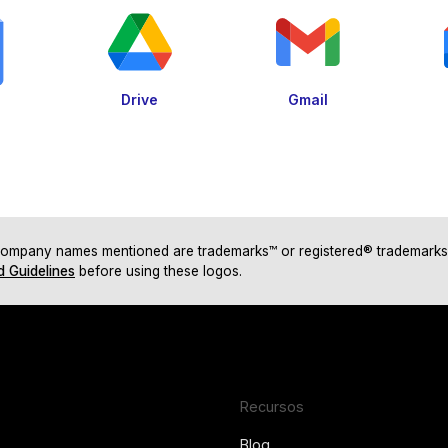
Drive
Gmail
 company names mentioned are trademarks™ or registered® trademarks o
d Guidelines
before using these logos.
Recursos
Blog