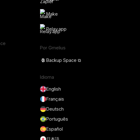
Make
Relay.app
ace
Por Gmelius
Backup Space ⧉
Idioma
English
Français
Deutsch
Português
Español
日本語