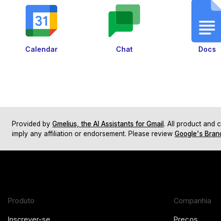
Calendar
Chat
Docs
Provided by
Gmelius, the AI Assistants for Gmail
. All product and
imply any affiliation or endorsement. Please review
Google's Bran
Produto
Companhia
Inscrever-se
Preços