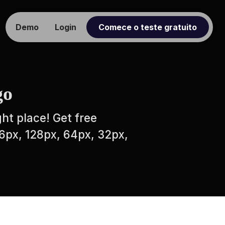
Demo
Login
Comece o teste gratuito
go
ght place! Get free
56px, 128px, 64px, 32px,