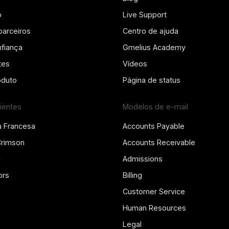
o
Live Support
parceiros
Centro de ajuda
fiança
Gmelius Academy
tes
Vídeos
oduto
Página de status
lientes
Modelos de e-mail
a Francesa
Accounts Payable
Crimson
Accounts Receivable
l
Admissions
ors
Billing
Customer Service
Human Resources
Legal