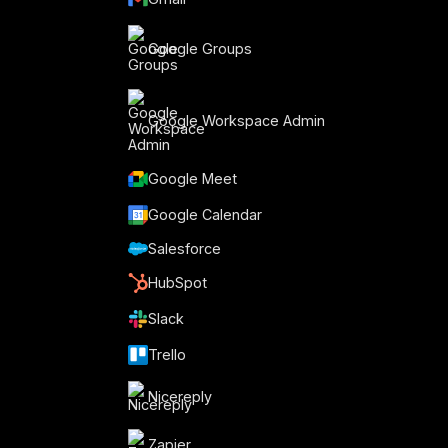
Google Groups
Google Workspace Admin
Google Meet
Google Calendar
Salesforce
HubSpot
Slack
Trello
Nicereply
Zapier