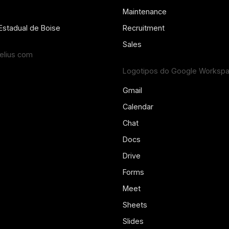
Maintenance
Estadual de Boise
Recruitment
Sales
lius com
Logotipos do Google Worksp
Gmail
Calendar
Chat
Docs
Drive
Forms
Meet
Sheets
Slides