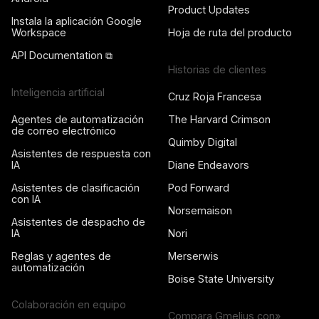
Product Updates
Instala la aplicación Google
Workspace
Hoja de ruta del producto
API Documentation ⧉
Historias de clientes
Inteligencia artificial
Cruz Roja Francesa
Agentes de automatización
The Harvard Crimson
de correo electrónico
Quimby Digital
Asistentes de respuesta con
IA
Diane Endeavors
Asistentes de clasificación
Pod Forward
con IA
Norsemaison
Asistentes de despacho de
IA
Nori
Reglas y agentes de
Merserwis
automatización
Boise State University
Colaboración en equipo
Compara Gmelius con»