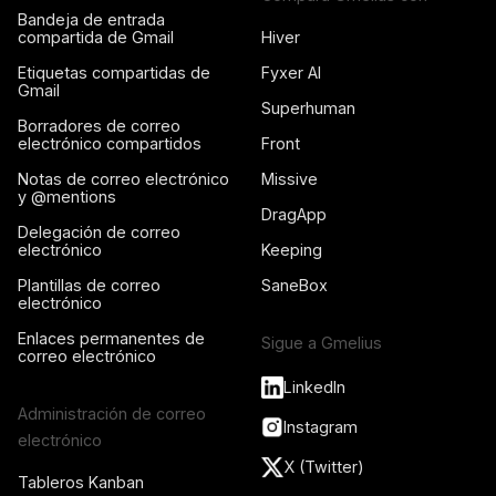
Bandeja de entrada
compartida de Gmail
Hiver
Etiquetas compartidas de
Fyxer AI
Gmail
Superhuman
Borradores de correo
electrónico compartidos
Front
Notas de correo electrónico
Missive
y @mentions
DragApp
Delegación de correo
electrónico
Keeping
Plantillas de correo
SaneBox
electrónico
Enlaces permanentes de
Sigue a Gmelius
correo electrónico
LinkedIn
Administración de correo
Instagram
electrónico
X (Twitter)
Tableros Kanban