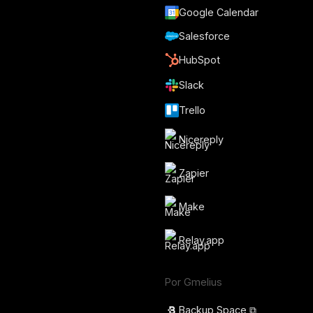
Google Calendar
Salesforce
HubSpot
Slack
Trello
Nicereply
Zapier
Make
Relay.app
Por Gmelius
Backup Space ⧉