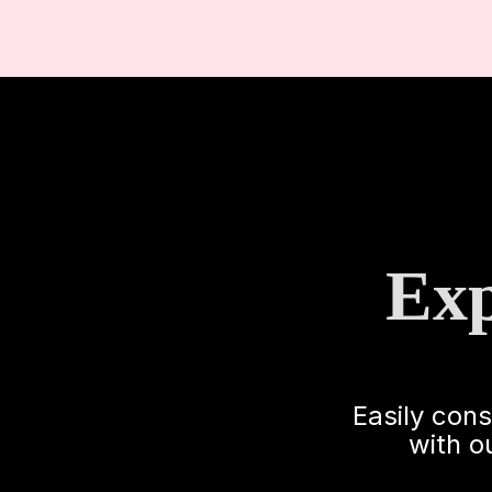
Exp
Easily con
with o