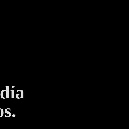
 día
s.