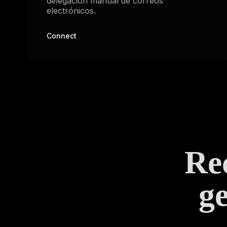
delegación manual de correos
electrónicos.
Connect
Rec
ge