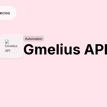
recios
Automation
Gmelius AP