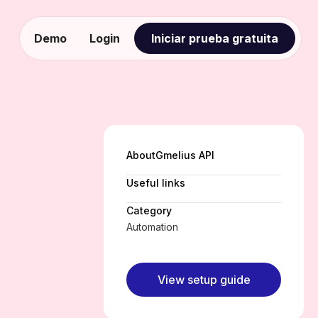
Demo
Login
Iniciar prueba gratuita
I
About
Gmelius API
Useful links
Category
Automation
View setup guide