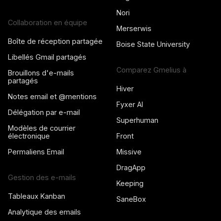
Nori
Collaboration en équipe
Merserwis
Boîte de réception partagée
Boise State University
Libellés Gmail partagés
Comparez Gmelius à
Brouillons d'e-mails
partagés
Hiver
Notes email et @mentions
Fyxer AI
Délégation par e-mail
Superhuman
Modèles de courrier
électronique
Front
Permaliens Email
Missive
DragApp
Gestion des e-mails
Keeping
Tableaux Kanban
SaneBox
Analytique des emails