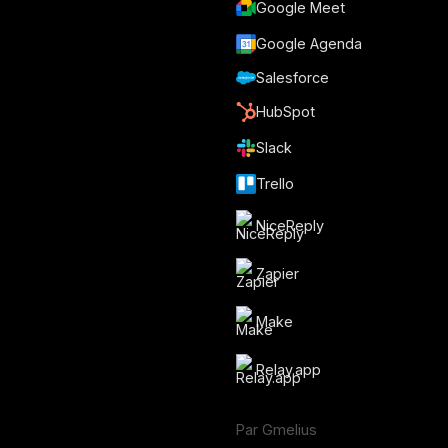
Google Meet
Google Agenda
Salesforce
HubSpot
Slack
Trello
NiceReply
Zapier
Make
Relay.app
Par Gmelius