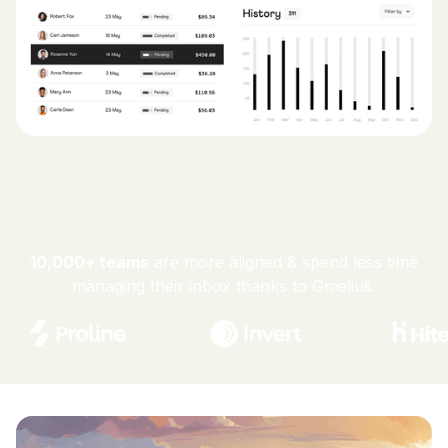
10,000+ teams
are more aligned & spend less time
managing their inbox thanks to Gmelius.