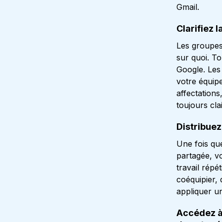
Gmail.
Clarifiez l
Les groupes
sur quoi. T
Google. Les
votre équip
affectations
toujours cla
Distribuez
Une fois qu
partagée, v
travail répé
coéquipier, 
appliquer un
Accédez à