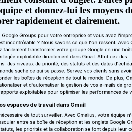
équipe et donnez-lui les moyens d
orer rapidement et clairement.
ez Google Groups pour votre entreprise et vous avez l'impr
 est incontrôlable ? Nous savons ce que l'on ressent. Avec 
 facilement transformer votre groupe Google en une boît
artagée exploitable directement dans Gmail. Attribuez des
s, des niveaux de priorité, des statuts et des dates d'éch
 monde sache ce qui se passe. Servez vos clients sans avoi
nonder les boîtes de réception de tout le monde. De plus, G
tionaliser et d'automatiser la gestion de vos e-mails de gr
 rapports exploitables pour optimiser les performances de v
os espaces de travail dans Gmail
 nécessaire de tout surveiller. Avec Gmelius, votre équipe n'
asculer entre sa boîte de réception et les onglets Google G
statuts, les priorités et la collaboration se font depuis leur