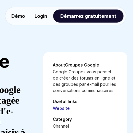
Démo
Login
Démarrez gratuitement
e
About
Groupes Google
Google Groupes vous permet
de créer des forums en ligne et
des groupes par e-mail pour les
oogle
conversations communautaires.
tagée
Useful links
d'e-
Website
u
Category
Channel
aisir à