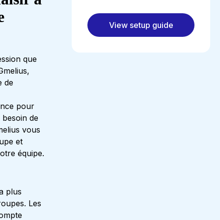
e
View setup guide
ession que
Gmelius,
e de
éance pour
r besoin de
melius vous
oupe et
otre équipe.
a plus
roupes. Les
 compte