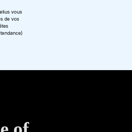
elius vous
es de vos
êtes
 tendance)
e of