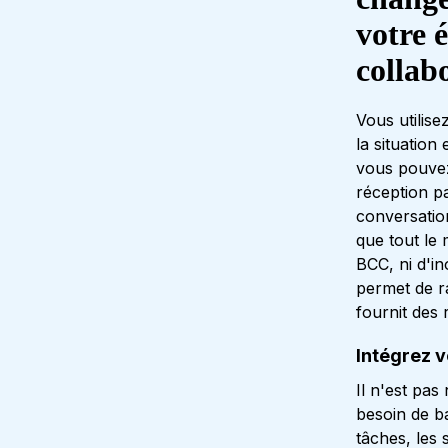
votre 
collab
Vous utilis
la situation
vous pouvez
réception p
conversation
que tout le
BCC, ni d'i
permet de ra
fournit des
Intégrez v
Il n'est pas
besoin de b
tâches, les 