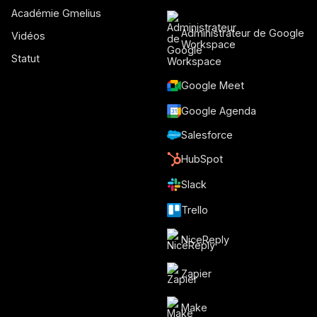
Académie Gmelius
Administrateur de Google
Vidéos
Workspace
Statut
Google Meet
Google Agenda
Salesforce
HubSpot
Slack
Trello
NiceReply
Zapier
Make