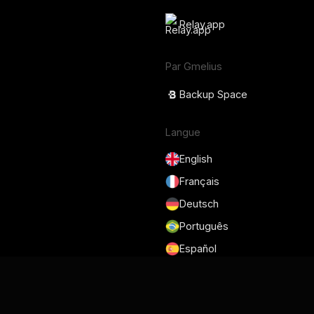
Relay.app
Par Gmelius
Backup Space
Langue
English
Français
Deutsch
Português
Español
日本語