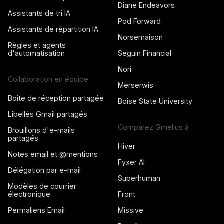
Diane Endeavors
Assistants de tri IA
Pod Forward
Assistants de répartition IA
Norsemaison
Règles et agents
d'automatisation
Seguin Financial
Nori
Collaboration en équipe
Merserwis
Boîte de réception partagée
Boise State University
Libellés Gmail partagés
Comparez Gmelius à
Brouillons d'e-mails
partagés
Hiver
Notes email et @mentions
Fyxer AI
Délégation par e-mail
Superhuman
Modèles de courrier
électronique
Front
Permaliens Email
Missive