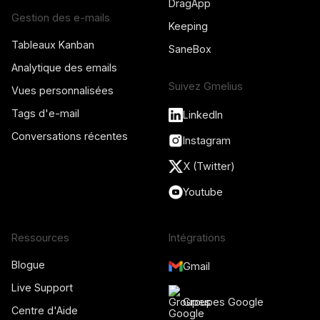
DragApp
Gestion des e-mails
Keeping
Tableaux Kanban
SaneBox
Analytique des emails
Suivez Gmelius
Vues personnalisées
Tags d'e-mail
LinkedIn
Conversations récentes
Instagram
X (Twitter)
Youtube
Ressources
Intégrations
Blogue
Gmail
Live Support
Groupes Google
Centre d'Aide