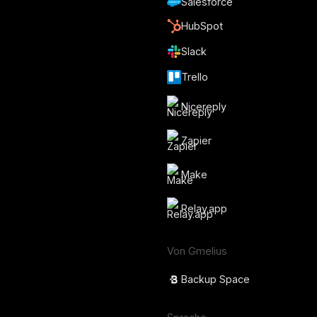
Salesforce
HubSpot
Slack
Trello
Nicereply
Zapier
Make
Relay.app
Von Gmelius
Backup Space