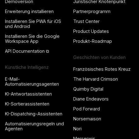
Demoversion
Juristischer Knotenpunkt
Erweiterung installieren
Partnerprogramm
Installieren Sie PWA für iOS
Trust Center
und Android
Product Updates
Installieren Sie die Google
Workspace App
Produkt-Roadmap
API Documentation ⧉
Geschichten von Kunden
Künstliche Intelligenz
Französisches Rotes Kreuz
E-Mail-
The Harvard Crimson
Automatisierungsagenten
Quimby Digital
KI-Antwortassistenten
Diane Endeavors
KI-Sortierassistenten
Pod Forward
KI-Dispatching-Assistenten
Norsemaison
Automatisierungsregeln und
Agenten
Nori
Merserwis