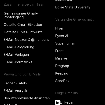
Zusammenarbeit im Team
Boise State University
Gemeinsamer Gmail-
Posteingang
Vergleiche Gmelius mit...
Geteilte Gmail-Etiketten
Hiver
Geteilte E-Mail-Entwürfe
Fyxer AI
E-Mail-Notizen & @mentions
Superhuman
E-Mail-Delegierung
Front
E-Mail-Vorlagen
Missive
E-Mail-Permalinks
DragApp
Keeping
Verwaltung von E-Mails
SaneBox
Kanban-Tafeln
E-Mail-Analytik
Folge Gmelius
Benutzerdefinierte Ansichten
LinkedIn