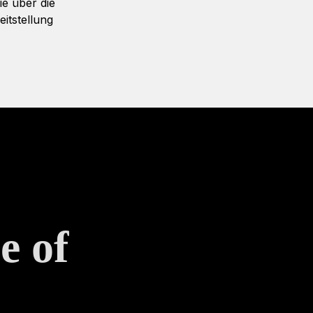
ie über die
itstellung
e of