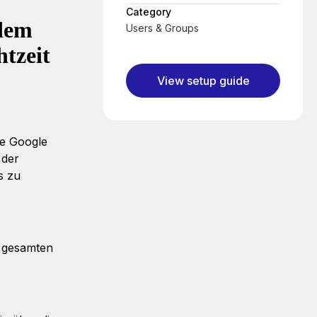
Category
ndem
Users & Groups
tzeit
View setup guide
ie Google
 der
s zu
m gesamten