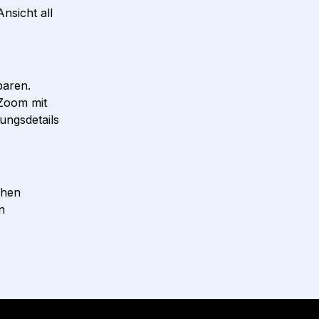
nsicht all
baren.
Zoom mit
ungsdetails
chen
n