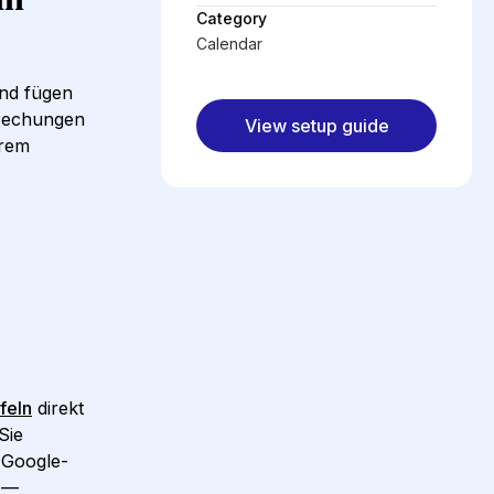
Category
Calendar
und fügen
prechungen
View setup guide
hrem
feln
direkt
Sie
m Google-
n —