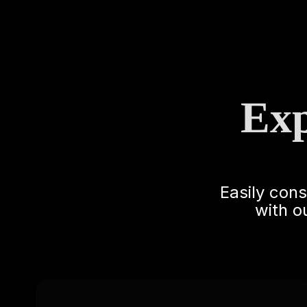
Exp
Easily con
with o