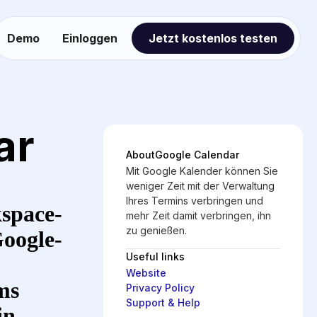
Demo
Einloggen
Jetzt kostenlos testen
ar
About
Google Calendar
Mit Google Kalender können Sie
weniger Zeit mit der Verwaltung
Ihres Termins verbringen und
kspace-
mehr Zeit damit verbringen, ihn
zu genießen.
Google-
Useful links
Website
ms
Privacy Policy
Support & Help
in