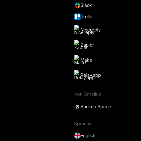
Slack
Trello
Nicereply
Zapier
Make
Relay.app
Von Gmelius
Backup Space
Sprache
English