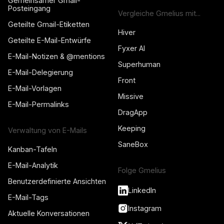
Gemeinsamer Gmail-
Posteingang
Vergleiche Gmelius mit...
Geteilte Gmail-Etiketten
Hiver
Geteilte E-Mail-Entwürfe
Fyxer AI
E-Mail-Notizen & @mentions
Superhuman
E-Mail-Delegierung
Front
E-Mail-Vorlagen
Missive
E-Mail-Permalinks
DragApp
Keeping
Verwaltung von E-Mails
SaneBox
Kanban-Tafeln
E-Mail-Analytik
Folge Gmelius
Benutzerdefinierte Ansichten
LinkedIn
E-Mail-Tags
Instagram
Aktuelle Konversationen