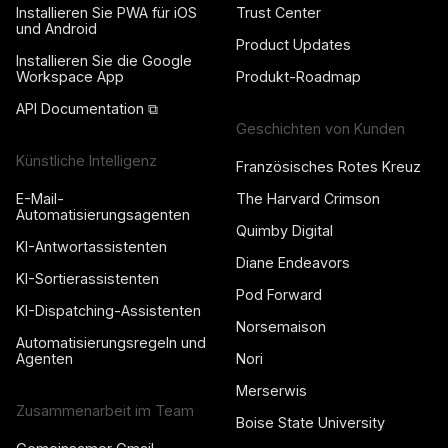
Installieren Sie PWA für iOS
Trust Center
und Android
Product Updates
Installieren Sie die Google
Workspace App
Produkt-Roadmap
API Documentation ⧉
Geschichten von Kunden
Künstliche Intelligenz
Französisches Rotes Kreuz
E-Mail-
The Harvard Crimson
Automatisierungsagenten
Quimby Digital
KI-Antwortassistenten
Diane Endeavors
KI-Sortierassistenten
Pod Forward
KI-Dispatching-Assistenten
Norsemaison
Automatisierungsregeln und
Agenten
Nori
Merserwis
Zusammenarbeit im Team
Boise State University