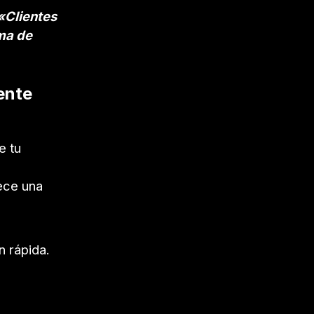
 «Clientes
ma de
ente
e tu
ece una
n rápida.