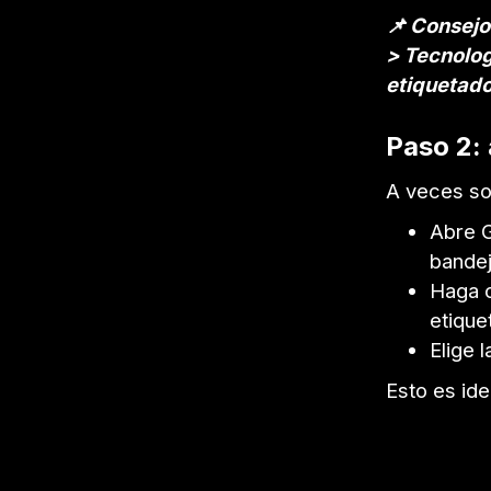
📌 Consejo
> Tecnolog
etiquetado
Paso 2:
A veces so
Abre G
bandej
Haga c
etique
Elige 
Esto es ide