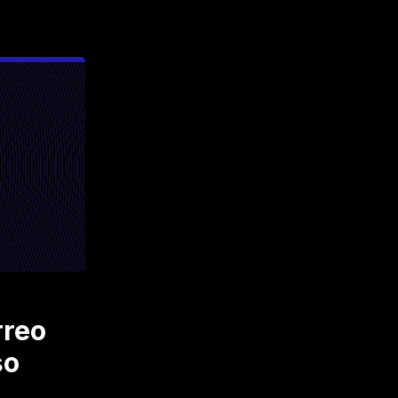
rreo
so