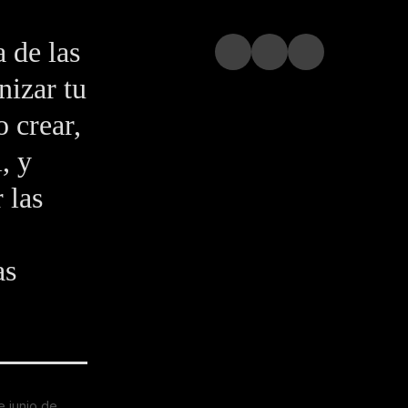
 de las
nizar tu
 crear,
, y
 las
as
e junio de