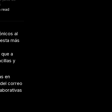
5
n read
ónicos al
uesta más
o
, que a
illas y
as en
del correo
laborativas