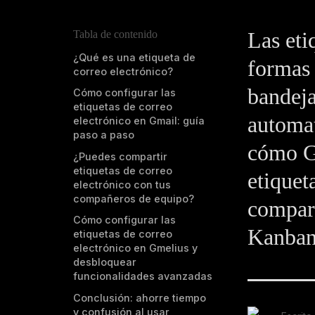
Las eti
Tabla de contenido
¿Qué es una etiqueta de
formas 
correo electrónico?
bandeja
Cómo configurar las
etiquetas de correo
automat
electrónico en Gmail: guía
paso a paso
cómo Gm
¿Puedes compartir
etiquetas de correo
etiquet
electrónico con tus
compañeros de equipo?
compart
Cómo configurar las
Kanban
etiquetas de correo
electrónico en Gmelius y
desbloquear
funcionalidades avanzadas
Conclusión: ahorre tiempo
y confusión al usar