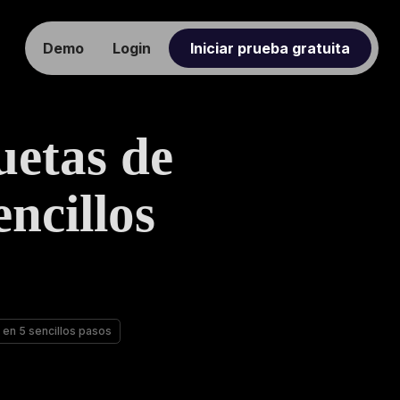
Demo
Login
Iniciar prueba gratuita
uetas de
encillos
 en 5 sencillos pasos