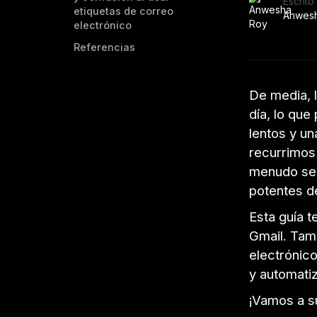
Escrito
etiquetas de correo
Anwes
electrónico
Referencias
De media, 
día, lo qu
lentos y u
recurrimos 
menudo se 
potentes d
Esta guía t
Gmail. Tam
electrónico
y automati
¡Vamos a s