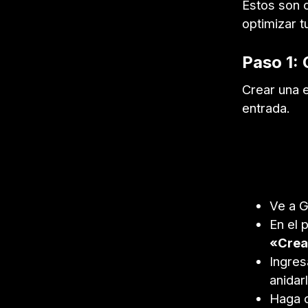
Estos son c
optimizar t
Paso 1: 
Crear una e
entrada.
Ve a G
En el 
«Crea
Ingres
anidar
Haga 