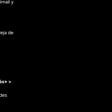
Gmail y
deja de
ás» >
edes