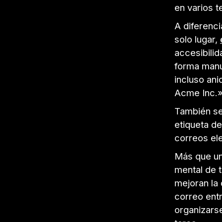
en varios t
A diferenci
solo lugar,
accesibilid
forma manu
incluso ani
Acme Inc.»
También se 
etiqueta d
correos el
Más que un
mental de 
mejoran la 
correo ent
organizarse