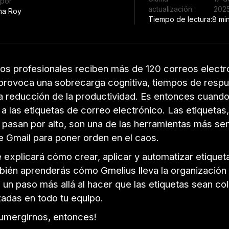
 por
actualización:
202
ha Roy
Tiempo de lectura:
8 mi
los profesionales reciben más de 120 correos electr
e provoca una sobrecarga cognitiva, tiempos de resp
na reducción de la productividad. Es entonces cuand
a las etiquetas de correo electrónico. Las etiquetas
pasan por alto, son una de las herramientas más senc
e Gmail para poner orden en el caos.
e explicará cómo crear, aplicar y automatizar etiquet
bién aprenderás cómo Gmelius lleva la organización 
 un paso más allá al hacer que las etiquetas sean co
zadas en todo tu equipo.
umergirnos, entonces!