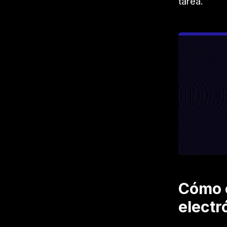
tarea.
Cómo c
electr