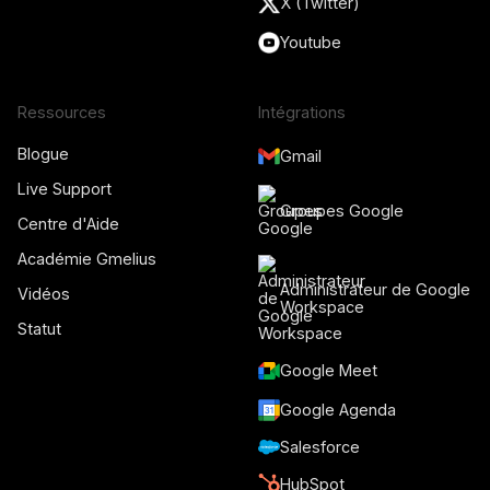
X (Twitter)
Youtube
Ressources
Intégrations
Blogue
Gmail
Live Support
Groupes Google
Centre d'Aide
Académie Gmelius
Administrateur de Google
Vidéos
Workspace
Statut
Google Meet
Google Agenda
Salesforce
HubSpot