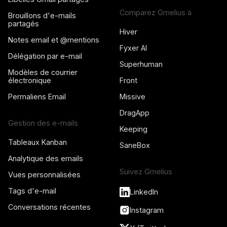
Comparez Gmelius à
Brouillons d'e-mails
partagés
Hiver
Notes email et @mentions
Fyxer AI
Délégation par e-mail
Superhuman
Modèles de courrier
électronique
Front
Permaliens Email
Missive
DragApp
Gestion des e-mails
Keeping
Tableaux Kanban
SaneBox
Analytique des emails
Suivez Gmelius
Vues personnalisées
Tags d'e-mail
LinkedIn
Conversations récentes
Instagram