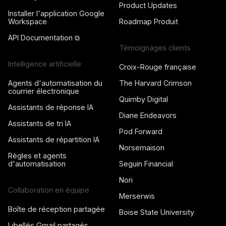
Product Updates
Installer l'application Google
Workspace
Roadmap Produit
API Documentation ⧉
Témoignages clients
Intelligence artificielle
Croix-Rouge française
Agents d'automatisation du
The Harvard Crimson
courrier électronique
Quimby Digital
Assistants de réponse IA
Diane Endeavors
Assistants de tri IA
Pod Forward
Assistants de répartition IA
Norsemaison
Règles et agents
d'automatisation
Seguin Financial
Nori
Collaboration en équipe
Merserwis
Boîte de réception partagée
Boise State University
Libellés Gmail partagés