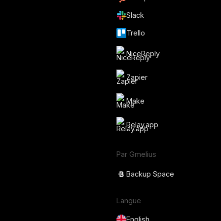
Slack
Trello
NiceReply
Zapier
Make
Relay.app
Par Gmelius
Backup Space
Langue
English