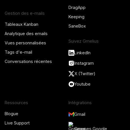
DragApp
Gestion des e-mails
Keeping
Tableaux Kanban
SaneBox
Analytique des emails
Suivez Gmelius
Vues personnalisées
Tags d'e-mail
LinkedIn
Conversations récentes
Instagram
X (Twitter)
Youtube
Ressources
Intégrations
Blogue
Gmail
Live Support
Groupes Google