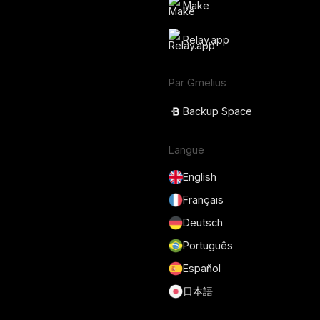
Make
Relay.app
Par Gmelius
Backup Space
Langue
English
Français
Deutsch
Português
Español
日本語