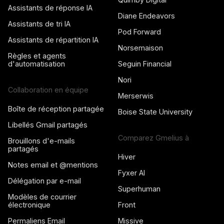
Assistants de réponse IA
Diane Endeavors
Assistants de tri IA
Pod Forward
Assistants de répartition IA
Norsemaison
Règles et agents
d'automatisation
Seguin Financial
Nori
Collaboration en équipe
Merserwis
Boîte de réception partagée
Boise State University
Libellés Gmail partagés
Comparez Gmelius à
Brouillons d'e-mails
partagés
Hiver
Notes email et @mentions
Fyxer AI
Délégation par e-mail
Superhuman
Modèles de courrier
électronique
Front
Permaliens Email
Missive