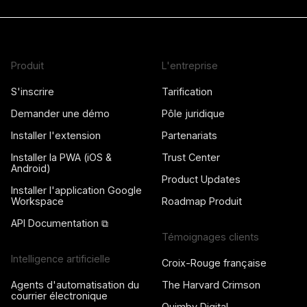
Produit
L'entreprise
S'inscrire
Tarification
Demander une démo
Pôle juridique
Installer l'extension
Partenariats
Installer la PWA (iOS &
Trust Center
Android)
Product Updates
Installer l'application Google
Workspace
Roadmap Produit
API Documentation ⧉
Témoignages clients
Intelligence artificielle
Croix-Rouge française
Agents d'automatisation du
The Harvard Crimson
courrier électronique
Quimby Digital