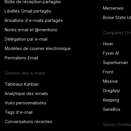
Boîte de réception partagée
Merserwis
Libellés Gmail partagés
Boise State Un
Brouillons d'e-mails partagés
Notes email et @mentions
Comparez Gme
Délégation par e-mail
Hiver
Modèles de courrier électronique
Fyxer AI
Permaliens Email
Superhuman
Front
Gestion des e-mails
Missive
Tableaux Kanban
DragApp
Analytique des emails
Keeping
Vues personnalisées
SaneBox
Tags d'e-mail
Conversations récentes
Suivez Gmeli