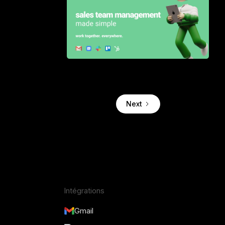
Turn your inbox into a sales automation
tool for teams
Next
Intégrations
Gmail