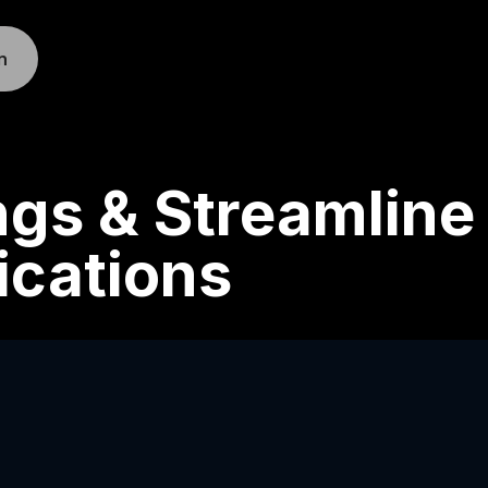
n
ngs & Streamline
cations