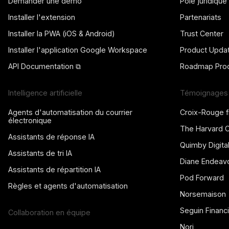
Demander une démo
Pôle juridique
Installer l'extension
Partenariats
Installer la PWA (iOS & Android)
Trust Center
Installer l'application Google Workspace
Product Upda
API Documentation ⧉
Roadmap Prod
Intelligence artificielle
Témoignages 
Agents d'automatisation du courrier
Croix-Rouge f
électronique
The Harvard 
Assistants de réponse IA
Quimby Digita
Assistants de tri IA
Diane Endeav
Assistants de répartition IA
Pod Forward
Règles et agents d'automatisation
Norsemaison
Seguin Financi
Collaboration en équipe
Nori