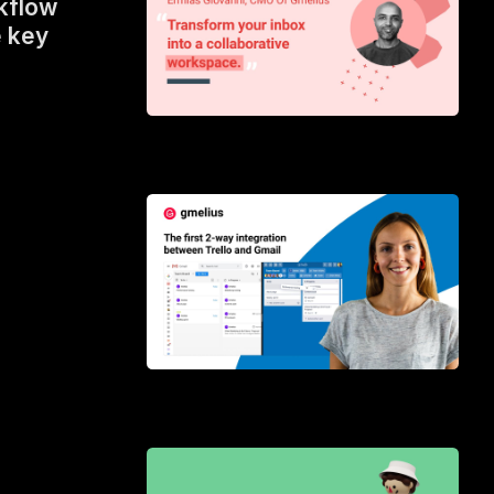
kflow
e key
Transform your inbox into a collaborative
workspace
The first 2-way integration between Trello
and Gmail