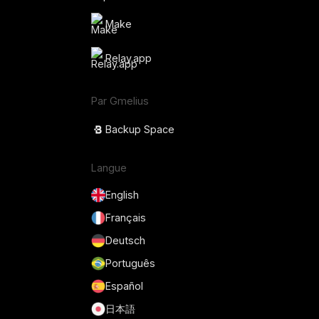
Make
Relay.app
Par Gmelius
Backup Space
Langue
English
Français
Deutsch
Português
Español
日本語