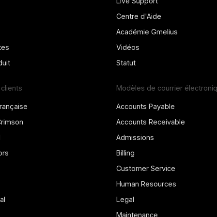
Live Support
Centre d'Aide
Académie Gmelius
tes
Vidéos
uit
Statut
clients
Modèles de courrier électroni
rançaise
Accounts Payable
Crimson
Accounts Receivable
l
Admissions
ors
Billing
Customer Service
Human Resources
al
Legal
Maintenance