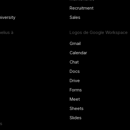
Recruitment
iversity
Sales
lius à
Logos de Google Workspace
Gmail
Calendar
Chat
Docs
Drive
Forms
Meet
Sheets
Slides
us