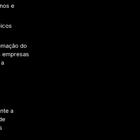
nos e
picos
tomação do
 as empresas
 a
nte a
de
s