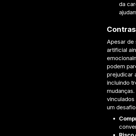
da car
ajudam
Contras
Apesar de 
artificial 
emocionalm
podem pare
prejudicar
incluindo 
mudanças. 
vinculados 
um desafio
Compr
conver
Risco