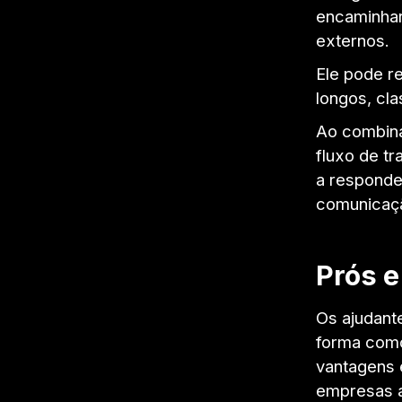
encaminhar
externos.
Ele pode re
longos, cla
Ao combina
fluxo de tr
a responde
comunicaçã
Prós e
Os ajudant
forma como
vantagens 
empresas a