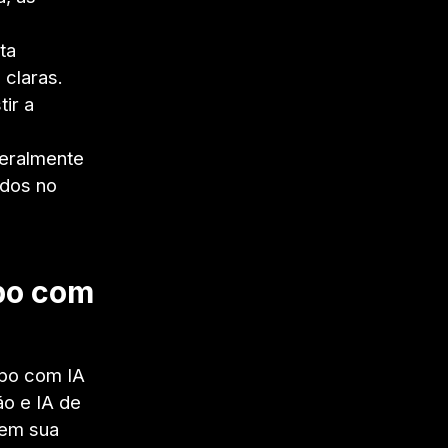
ta
 claras.
ir a
geralmente
ados no
apo com
apo com IA
ão e IA de
 em sua