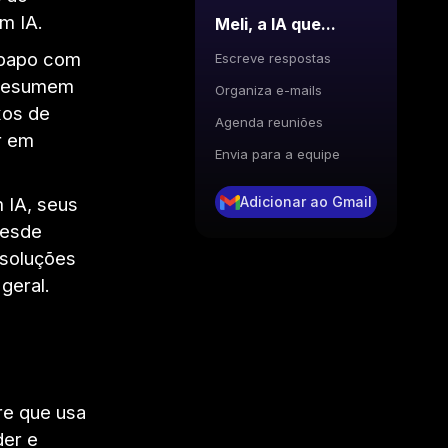
m IA.
Meli, a IA que...
e-papo com
Escreve respostas
, resumem
Organiza e-mails
xos de
Agenda reuniões
r em
Envia para a equipe
Adicionar ao Gmail
 IA, seus
desde
 soluções
geral.
re que usa
der e