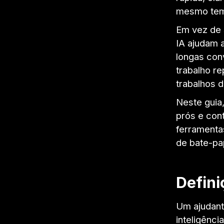
mesmo temp
Em vez de 
IA ajudam 
longas con
trabalho r
trabalhos d
Neste guia
prós e con
ferramenta
de bate-pa
Defini
Um ajudant
inteligênci