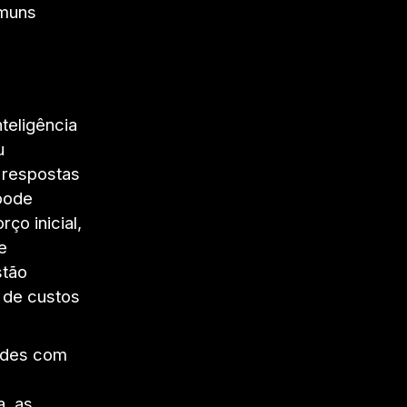
omuns
teligência
u
 respostas
pode
ço inicial,
e
stão
e de custos
dades com
a, as