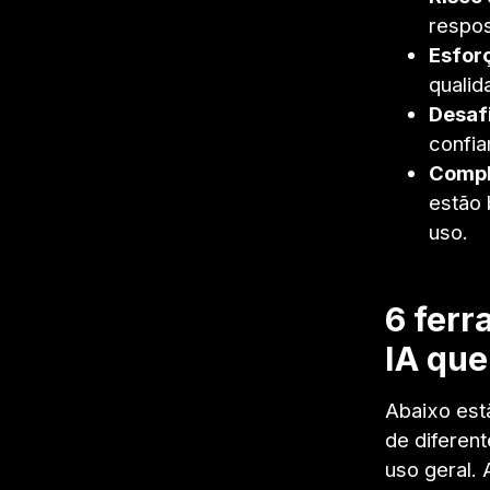
respo
Esfor
qualid
Desaf
confia
Compl
estão 
uso.
6 ferr
IA que
Abaixo est
de diferen
uso geral.