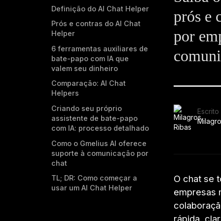
Definição do AI Chat Helper
prós e 
Prós e contras do AI Chat
por emp
Helper
6 ferramentas auxiliares de
comuni
bate-papo com IA que
valem seu dinheiro
Comparação: AI Chat
Helpers
Criando seu próprio
Escrito
assistente de bate-papo
Milagro
com IA: processo detalhado
Como o Gmelius AI oferece
suporte à comunicação por
chat
O chat se 
TL; DR: Como começar a
usar um AI Chat Helper
empresas m
colaboraçã
rápida, cla