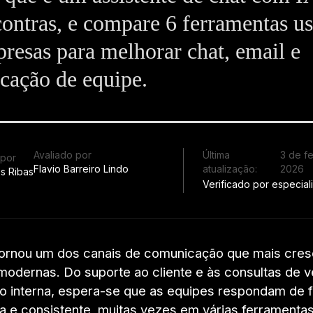
contras, e compare 6 ferramentas u
resas para melhorar chat, email e
cação de equipe.
Avaliado por
Última
3 de f
 por
Flavio Barreiro Lindo
atualização:
2026
s Ribas
Verificado por especiali
tornou um dos canais de comunicação que mais cres
odernas. Do suporte ao cliente e às consultas de 
o interna, espera-se que as equipes respondam de 
ra e consistente, muitas vezes em várias ferramenta