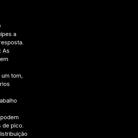
e
ipes a
resposta.
:
As
sem
r um tom,
rios
abalho
e podem
 de pico.
stribuição