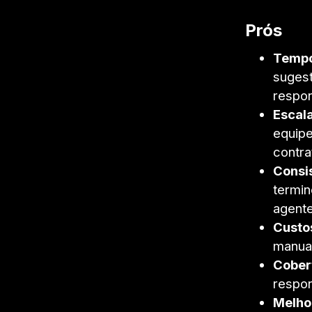
Prós
Tempo
sugest
respon
Escal
equip
contra
Consi
termin
agente
Custos
manual
Cober
respon
Melho