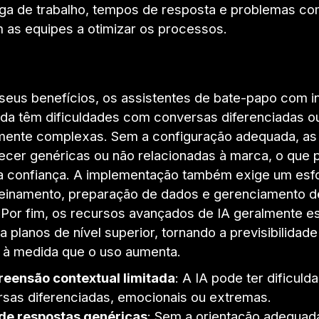
ga de trabalho, tempos de resposta e problemas c
 as equipes a otimizar os processos.
seus benefícios, os assistentes de bate-papo com in
ainda têm dificuldades com conversas diferenciadas o
ente complexas. Sem a configuração adequada, as
cer genéricas ou não relacionadas à marca, o que 
 a confiança. A implementação também exige um esfor
treinamento, preparação de dados e gerenciamento d
Por fim, os recursos avançados de IA geralmente e
a planos de nível superior, tornando a previsibilidad
 à medida que o uso aumenta.
eensão contextual limitada
: A IA pode ter dificul
sas diferenciadas, emocionais ou extremas.
 de respostas genéricas
: Sem a orientação adequad