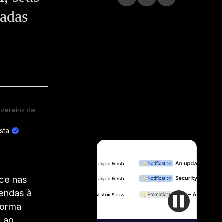
sadas
evereiro de
sta
ce nas
vendas à
forma
s ao