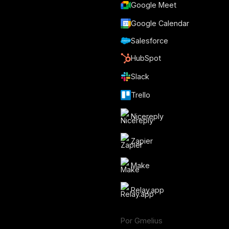
Google Meet
Google Calendar
Salesforce
HubSpot
Slack
Trello
Nicereply
Zapier
Make
Relay.app
Por Gmelius