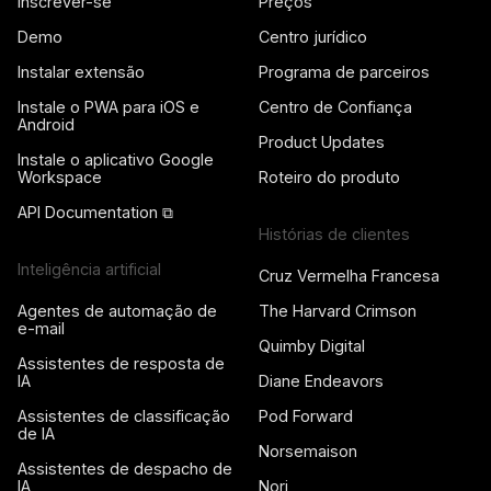
Inscrever-se
Preços
Demo
Centro jurídico
Instalar extensão
Programa de parceiros
Instale o PWA para iOS e
Centro de Confiança
Android
Product Updates
Instale o aplicativo Google
Workspace
Roteiro do produto
API Documentation ⧉
Histórias de clientes
Inteligência artificial
Cruz Vermelha Francesa
Agentes de automação de
The Harvard Crimson
e-mail
Quimby Digital
Assistentes de resposta de
IA
Diane Endeavors
Assistentes de classificação
Pod Forward
de IA
Norsemaison
Assistentes de despacho de
IA
Nori