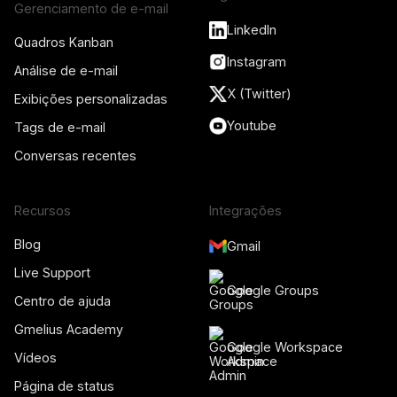
Gerenciamento de e-mail
LinkedIn
Quadros Kanban
Instagram
Análise de e-mail
X (Twitter)
Exibições personalizadas
Youtube
Tags de e-mail
Conversas recentes
Recursos
Integrações
Blog
Gmail
Live Support
Google Groups
Centro de ajuda
Gmelius Academy
Google Workspace
Vídeos
Admin
Página de status