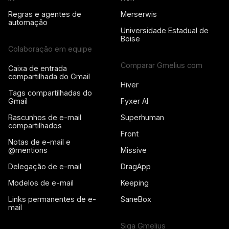
Regras e agentes de
Merserwis
automação
Universidade Estadual de
Boise
Colaboração em equipe
Comparar Gmelius com
Caixa de entrada
compartilhada do Gmail
Hiver
Tags compartilhadas do
Gmail
Fyxer AI
Rascunhos de e-mail
Superhuman
compartilhados
Front
Notas de e-mail e
@mentions
Missive
Delegação de e-mail
DragApp
Modelos de e-mail
Keeping
Links permanentes de e-
SaneBox
mail
Siga Gmelius