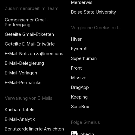
Merserwis
Zusammenarbeit im Team
Boise State University
Gemeinsamer Gmail-
Posteingang
Vergleiche Gmelius mit...
Geteilte Gmail-Etiketten
Hiver
Geteilte E-Mail-Entwürfe
Fyxer AI
E-Mail-Notizen & @mentions
Superhuman
E-Mail-Delegierung
Front
E-Mail-Vorlagen
Missive
E-Mail-Permalinks
DragApp
Keeping
Verwaltung von E-Mails
SaneBox
Kanban-Tafeln
E-Mail-Analytik
Folge Gmelius
Benutzerdefinierte Ansichten
LinkedIn