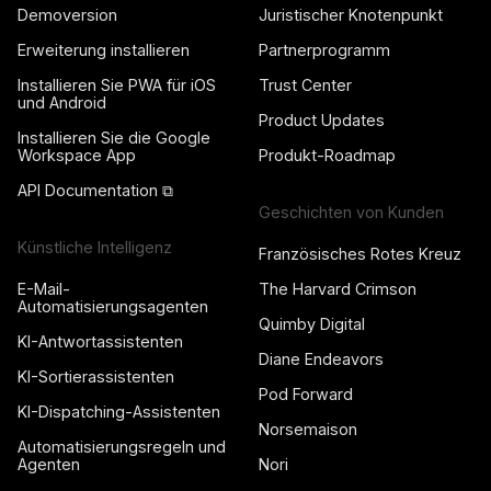
Demoversion
Juristischer Knotenpunkt
Erweiterung installieren
Partnerprogramm
Installieren Sie PWA für iOS
Trust Center
und Android
Product Updates
Installieren Sie die Google
Workspace App
Produkt-Roadmap
API Documentation ⧉
Geschichten von Kunden
Künstliche Intelligenz
Französisches Rotes Kreuz
E-Mail-
The Harvard Crimson
Automatisierungsagenten
Quimby Digital
KI-Antwortassistenten
Diane Endeavors
KI-Sortierassistenten
Pod Forward
KI-Dispatching-Assistenten
Norsemaison
Automatisierungsregeln und
Agenten
Nori