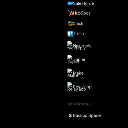
Salesforce
HubSpot
Slack
Trello
Nicereply
Zapier
Make
Relay.app
Von Gmelius
Backup Space