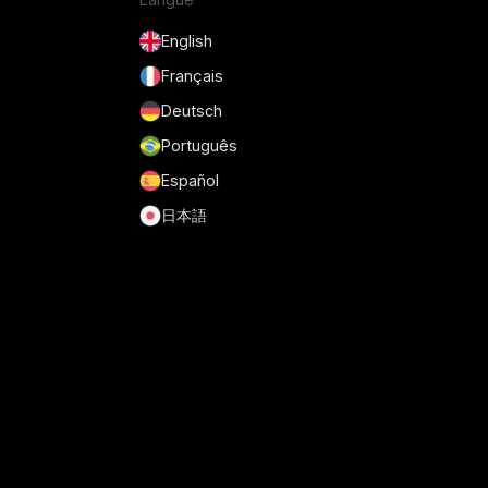
English
Français
Deutsch
Português
Español
日本語