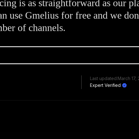
cing is as straightforward as our p
an use Gmelius for free and we don'
ber of channels.
Last updated:
March 17,
Expert Verified