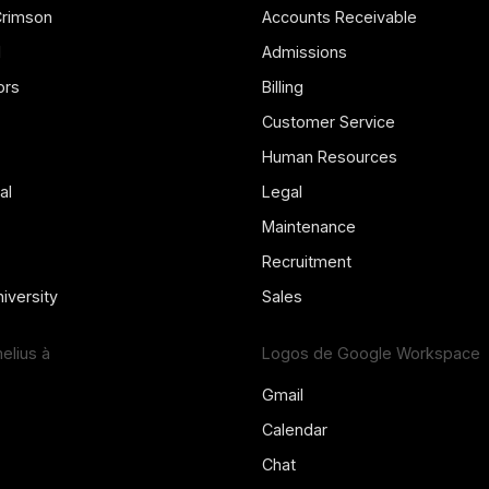
Crimson
Accounts Receivable
l
Admissions
ors
Billing
Customer Service
Human Resources
al
Legal
Maintenance
Recruitment
iversity
Sales
lius à
Logos de Google Workspace
Gmail
Calendar
Chat