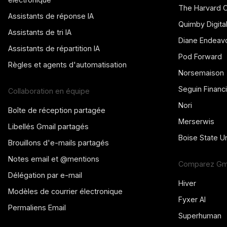
The Harvard 
Assistants de réponse IA
Quimby Digita
Assistants de tri IA
Diane Endeav
Assistants de répartition IA
Pod Forward
Règles et agents d'automatisation
Norsemaison
Seguin Financi
Collaboration en équipe
Nori
Boîte de réception partagée
Merserwis
Libellés Gmail partagés
Boise State Un
Brouillons d'e-mails partagés
Notes email et @mentions
Comparez Gme
Délégation par e-mail
Hiver
Modèles de courrier électronique
Fyxer AI
Permaliens Email
Superhuman