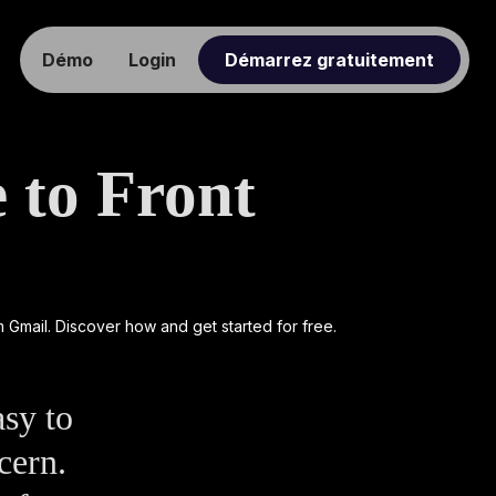
Démo
Login
Démarrez gratuitement
e to Front
asy to
cern.