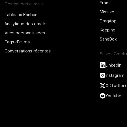
Front
Gestion des e-mails
Missive
Tableaux Kanban
DragApp
Analytique des emails
Keeping
Vues personnalisées
SaneBox
Tags d'e-mail
Conversations récentes
Suivez Gmeli
LinkedIn
Instagram
X (Twitter)
Youtube