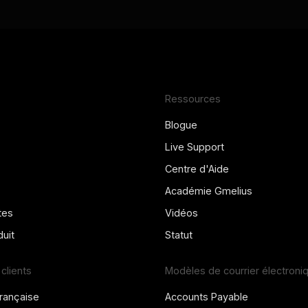
Ressources
Blogue
Live Support
Centre d'Aide
Académie Gmelius
tes
Vidéos
uit
Statut
clients
Modèles de courrier électroni
rançaise
Accounts Payable