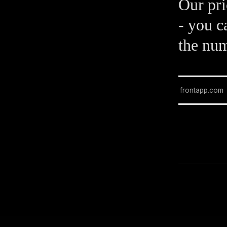
Our pri
- you c
the num
frontapp.com