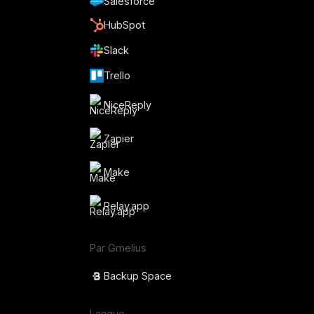
Salesforce
HubSpot
Slack
Trello
NiceReply
Zapier
Make
Relay.app
Par Gmelius
Backup Space
Langue