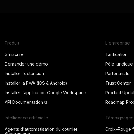
Produit
L'entreprise
S'inscrire
Tarification
Demander une démo
Pôle juridique
Installer l'extension
Partenariats
Installer la PWA (iOS & Android)
Trust Center
Installer l'application Google Workspace
Product Upda
API Documentation ⧉
Roadmap Prod
Intelligence artificielle
Témoignages 
Agents d'automatisation du courrier
Croix-Rouge f
électronique