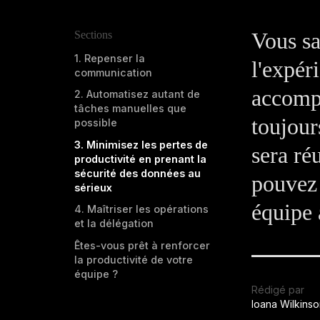
Vous sa
Sections
1. Repenser la
l'expér
communication
accompl
2. Automatisez autant de
tâches manuelles que
toujour
possible
3. Minimisez les pertes de
sera ré
productivité en prenant la
sécurité des données au
pouvez 
sérieux
équipe 
4. Maîtriser les opérations
et la délégation
Êtes-vous prêt à renforcer
la productivité de votre
équipe ?
Rédigé par
Ioana Wilkins