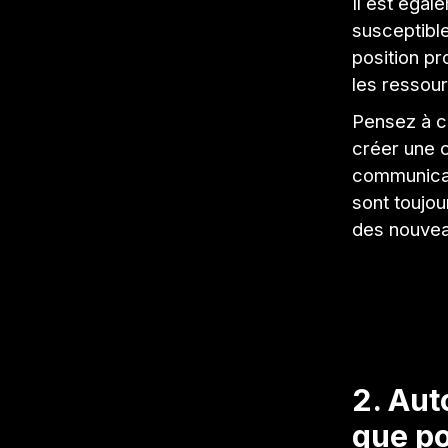
Il est égal
susceptible
position pr
les ressou
Pensez à cr
créer une c
communicat
sont toujou
des nouvea
2. Aut
que po