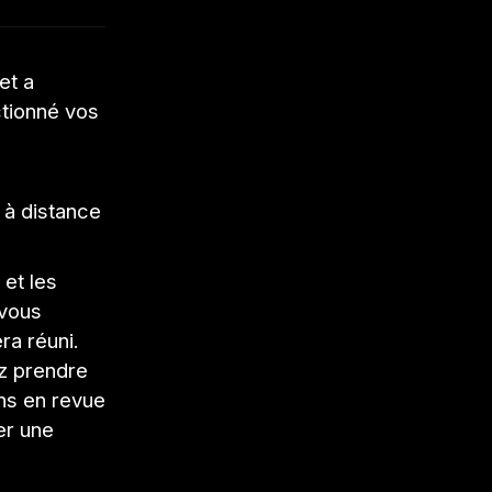
 et a
ctionné vos
 à distance
et les
 vous
ra réuni.
z prendre
ns en revue
er une