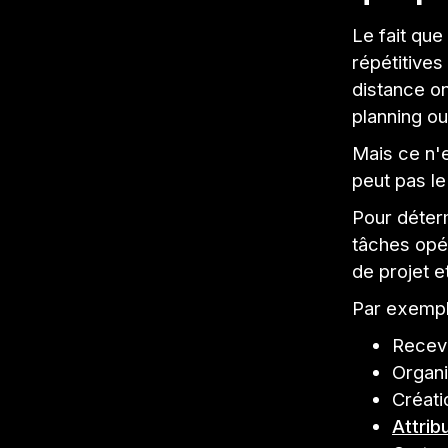
Le fait qu
répétitives
distance on
planning ou
Mais ce n'e
peut pas le
Pour déter
tâches opér
de projet e
Par exempl
Recevo
Organi
Créati
Attrib