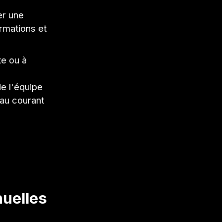
er une
ormations et
te ou à
e l'équipe
 au courant
nuelles