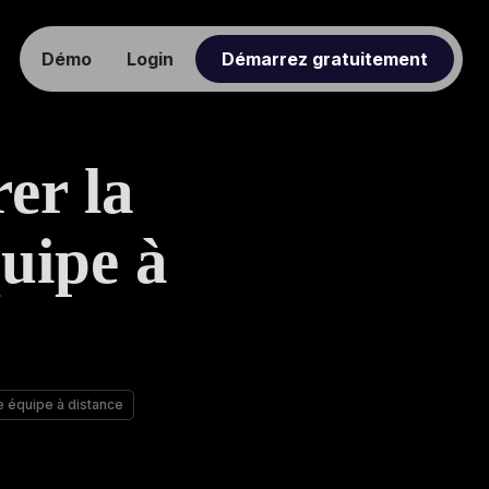
Démo
Login
Démarrez gratuitement
er la
quipe à
re équipe à distance