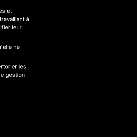
es et
ravaillant à
fier leur
'elle ne
torier les
de gestion