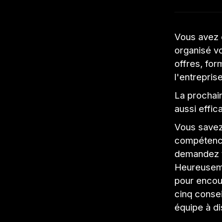
Vous avez 
organisé v
offres, for
l'entreprise
La prochai
aussi effic
Vous savez
compétence
demandez to
Heureuseme
pour encou
cinq conse
équipe à di