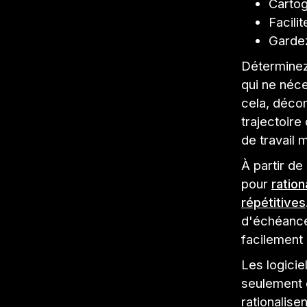
Cartog
Facili
Gardez
Déterminez 
qui ne néc
cela, déco
trajectoire
de travail 
À partir de
pour
ration
répétitives
d'échéance 
facilement
Les logici
seulement 
rationalise