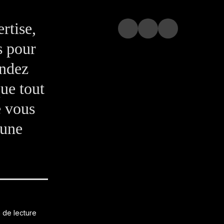
rtise,
s pour
andez
que tout
e vous
 une
 de lecture