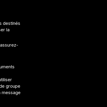
s destinés
er la
 assurez-
cuments
tiliser
 de groupe
un message