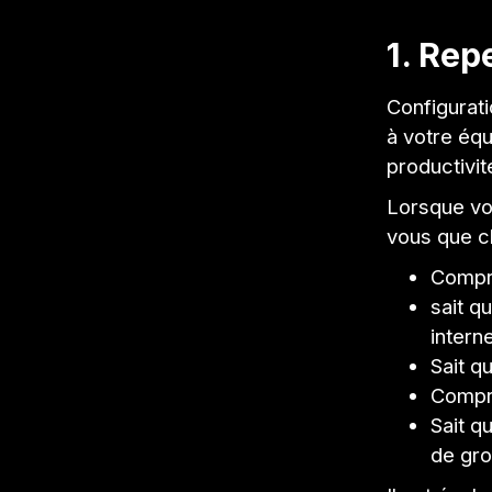
1. Rep
Configurat
à votre équ
productivit
Lorsque vo
vous que c
Compre
sait q
intern
Sait q
Compre
Sait q
de gr