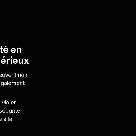
té en
sérieux
peuvent non
 également
 violer
 sécurité
 à la