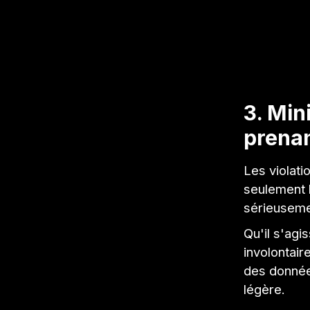
3. Min
prenan
Les violat
seulement 
sérieusemen
Qu'il s'agi
involontair
des donnée
légère.