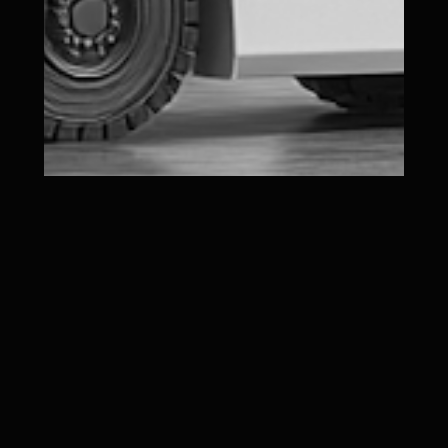
What Is Workflow Management for an Ops
Coordination Team?