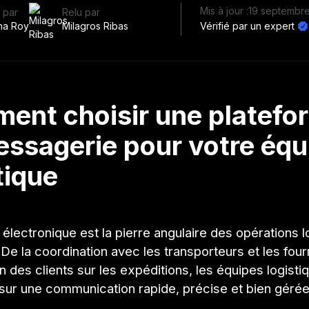
Mis à jour :
19 septembr
 par
Relu par
ha Roy
Milagros Ribas
Vérifié par un expert
ent choisir une platefo
essagerie pour votre équ
tique
 électronique est la pierre angulaire des opérations l
e la coordination avec les transporteurs et les four
on des clients sur les expéditions, les équipes logisti
 sur une communication rapide, précise et bien gérée