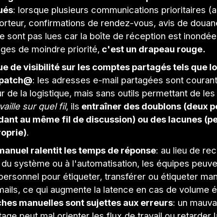
ués
: lorsque plusieurs communications prioritaires (a
orteur, confirmations de rendez-vous, avis de douane
e sont pas lues car la boîte de réception est inondé
es de moindre priorité,
c'est un drapeau rouge.
 de visibilité sur les comptes partagés tels que l
spatch@
: les adresses e-mail partagées sont couran
r de la logistique, mais sans outils permettant de les
vaille sur quel fil
, ils
entraîner des doublons (deux 
ant au même fil de discussion) ou des lacunes (p
oprie)
.
 manuel ralentit les temps de réponse
: au lieu de re
 du système ou à l'automatisation, les équipes peuv
 personnel pour étiqueter, transférer ou étiqueter ma
mails, ce qui augmente la latence en cas de volume é
ches manuelles sont sujettes aux erreurs
: un mauva
tage peut mal orienter les flux de travail ou retarder l