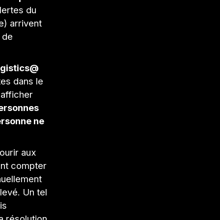
lertes du
) arrivent
e de
ogistics@
tes dans le
 afficher
personnes
ersonne ne
courir aux
ent compter
nuellement
levé. Un tel
is
a résolution