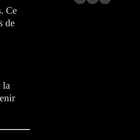
s. Ce
s de
s
 la
enir