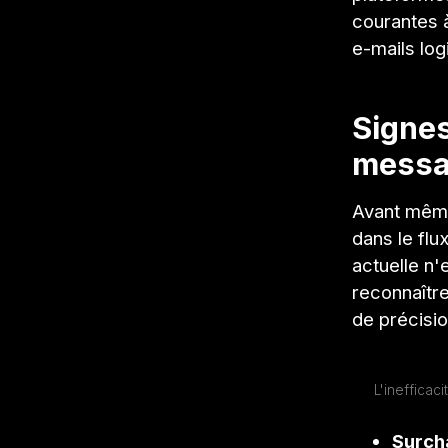
courantes à
e-mails log
Signes
messag
Avant même
dans le flu
actuelle n'
reconnaîtr
de précisio
L'inefficac
Surcha