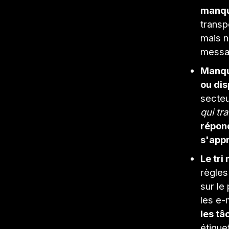
manq
transp
mais n
messag
Manque
ou di
secteu
qui tra
répond
s'appr
Le tri
règles
sur le
les e-
les tâ
étique