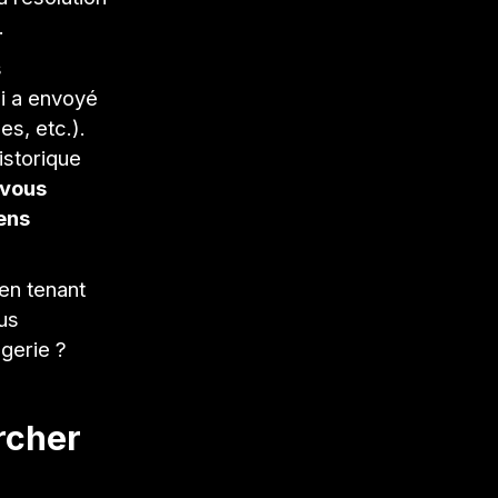
.
s
ui a envoyé
es, etc.).
istorique
vous
ens
en tenant
us
gerie ?
rcher