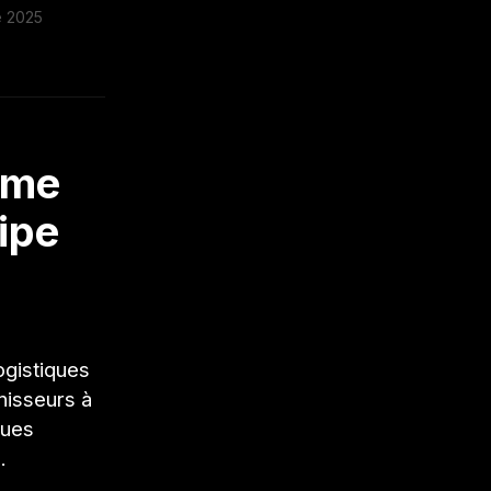
e 2025
rme
ipe
ogistiques
nisseurs à
ques
.