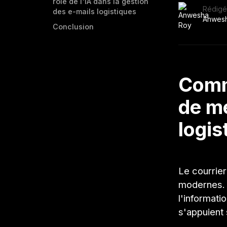
rôle de l'IA dans la gestion
Rédigé
des e-mails logistiques
Anwes
Conclusion
Comm
de m
logis
Le courrier
modernes. D
l'informati
s'appuient