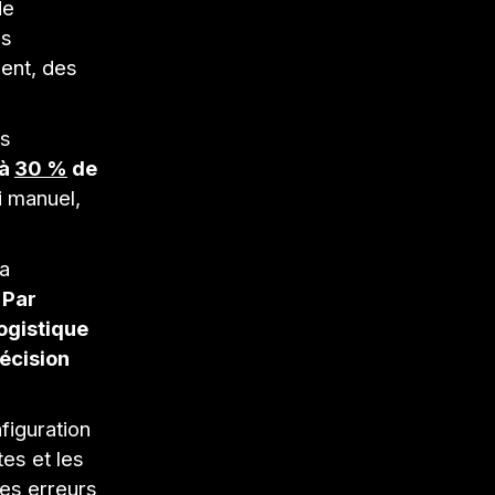
de
es
ment, des
es
'à
30 %
de
ri manuel,
la
.
Par
ogistique
écision
figuration
es et les
 les erreurs