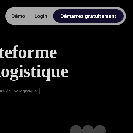
Démo
Login
Démarrez gratuitement
teforme
logistique
re équipe logistique