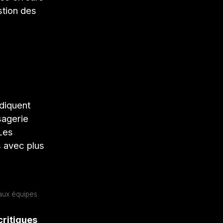
stion des
ndiquent
sagerie
 Les
 avec plus
 aux équipes
critiques