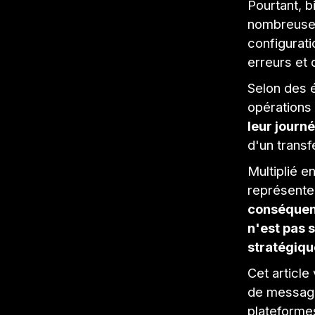
Pourtant, b
nombreuses
configurati
erreurs et 
Selon des é
opérations
leur journé
d'un transfe
Multiplié e
représente
conséquent
n'est pas 
stratégiqu
Cet article
de messager
plateform