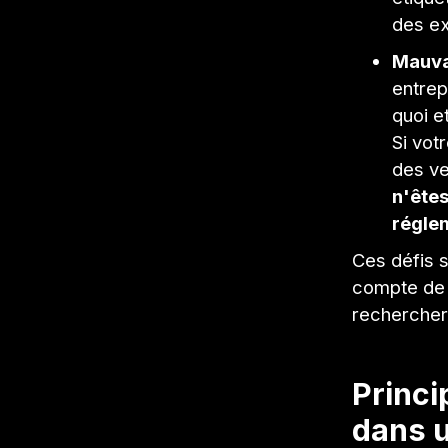
des ex
Mauvai
entrep
quoi e
Si vot
des ve
n'êtes
régle
Ces défis 
compte de l
rechercher
Princi
dans 