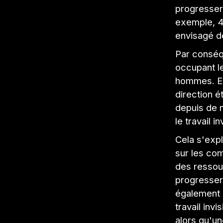
progresser 
exemple, 4
envisagé d
Par conséq
occupant l
hommes. E
direction 
depuis de 
le travail in
Cela s'expli
sur les co
des resso
progresser 
également b
travail inv
alors qu'u