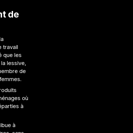
nt de
la
 travail
é que les
la lessive,
n membre de
s femmes.
roduits
 ménages où
parties à
ribue à