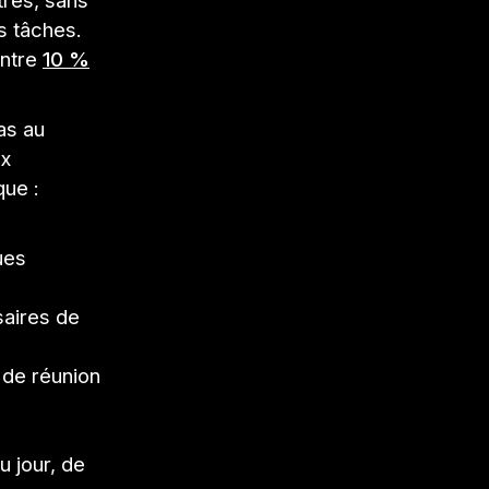
tres, sans
s tâches.
entre
10 %
as au
ux
que :
ues
saires de
 de réunion
 jour, de