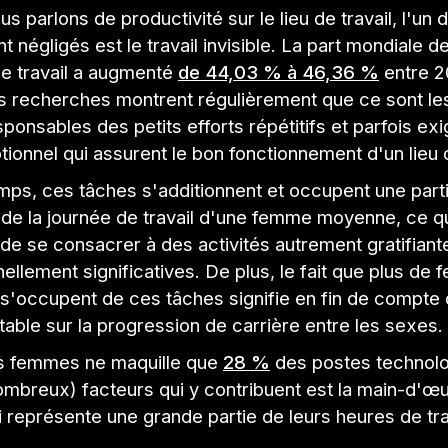
s parlons de productivité sur le lieu de travail, l'un
t négligés est le travail invisible. La part mondiale
 de travail a augmenté
de 44,03 % à 46,36 %
entre 2
es recherches montrent régulièrement que ce sont l
sponsables des petits efforts répétitifs et parfois ex
tionnel qui assurent le bon fonctionnement d'un lieu d
emps, ces tâches s'additionnent et occupent une part
 de la journée de travail d'une femme moyenne, ce q
de se consacrer à des activités autrement gratifiant
ellement significatives. De plus, le fait que plus d
'occupent de ces tâches signifie en fin de compte qu
itable sur la progression de carrière entre les sexes.
les femmes ne maquille que
28 %
des postes technolo
ombreux) facteurs qui y contribuent est la main-d'œ
ui représente une grande partie de leurs heures de tra