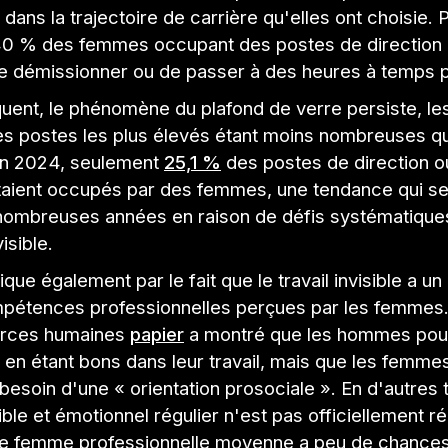
dans la trajectoire de carrière qu'elles ont choisie. 
0 % des femmes occupant des postes de direction 
e démissionner ou de passer à des heures à temps pa
uent, le phénomène du plafond de verre persiste, l
es postes les plus élevés étant moins nombreuses q
n 2024, seulement
25,1 %
des postes de direction o
étaient occupés par des femmes, une tendance qui se
nombreuses années en raison de défis systématiques
visible.
que également par le fait que le travail invisible a un 
mpétences professionnelles perçues par les femmes.
urces humaines
papier
a montré que les hommes pou
en étant bons dans leur travail, mais que les femme
esoin d'une « orientation prosociale ». En d'autres 
isible et émotionnel régulier n'est pas officiellement
ne femme professionnelle moyenne a peu de chance