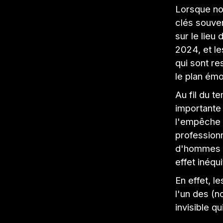
Lorsque nou
clés souven
sur le lieu
2024, et l
qui sont re
le plan émo
Au fil du t
importante
l'empêche 
professionn
d'hommes s
effet inéqu
En effet, 
l'un des (n
invisible q