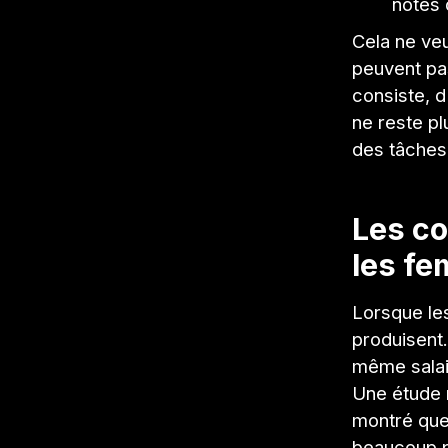
notes 
Cela ne veu
peuvent pas
consiste, d
ne reste plu
des tâches
Les co
les f
Lorsque les
produisent.
même salai
Une étude 
montré que
beaucoup pl