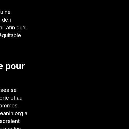
ou ne
 défi
l afin qu'il
 équitable
e pour
oses se
orie et au
 hommes.
eanIn.org a
acraient
s que les