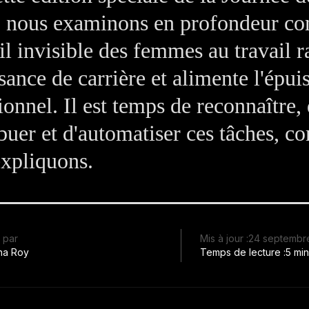
 nous examinons en profondeur c
ail invisible des femmes au travail r
ssance de carrière et alimente l'épu
ionnel. Il est temps de reconnaître,
ibuer et d'automatiser ces tâches, 
expliquons.
 par
Mis à jour :
24 septembr
ha Roy
Temps de lecture :
5 min