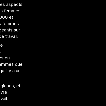
 des aspects
 des femmes
000 et
es femmes
igeants sur
e travail.
ie
ui
es ou
e femmes que
'il y a un
giques, et
uvre
vail.