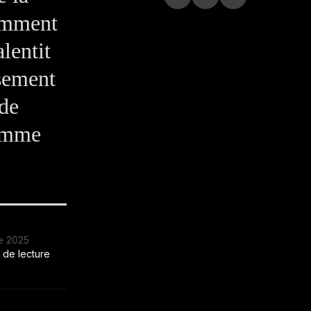
omment
alentit
isement
 de
comme
e 2025
 de lecture