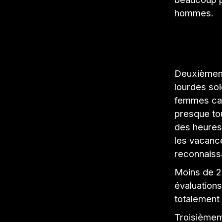
hommes.
Deuxièmemen
lourdes so
femmes cad
presque to
des heures 
les vacance
reconnaissa
Moins de 2
évaluations
totalement 
Troisièmeme