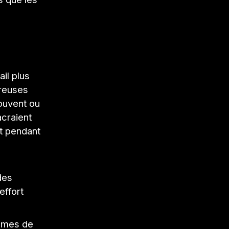
il plus
breuses
ouvent ou
craient
et pendant
des
effort
emmes de