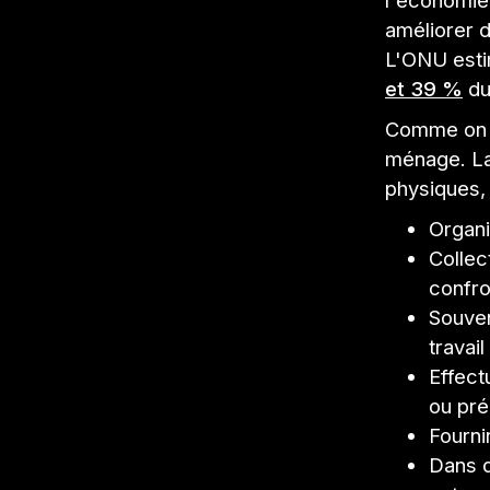
l'économie
améliorer d
L'ONU estim
et 39 %
du
Comme on po
ménage. La 
physiques,
Organi
Collec
confro
Souven
travai
Effect
ou pré
Fourni
Dans d