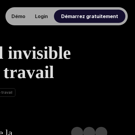
Démo
Login
Démarrez gratuitement
 invisible
 travail
 travail
e la