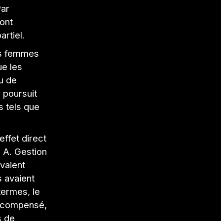
Par
ont
rtiel.
es femmes
ue les
u de
 poursuit
 tels que
effet direct
 A. Gestion
vaient
s avaient
termes, le
 récompensé,
s de