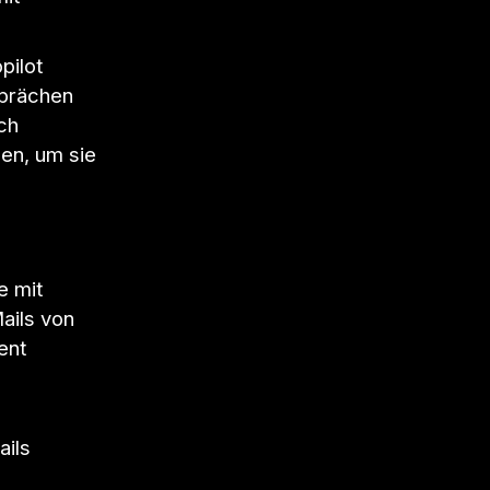
pilot
sprächen
ch
sen, um sie
e mit
ails von
ent
ails