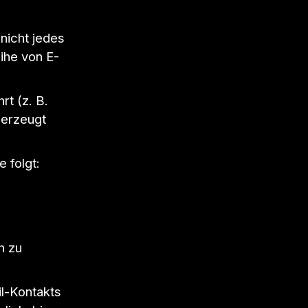
nicht jedes
ihe von E-
rt (z. B.
 erzeugt
 folgt:
h zu
l-Kontakts