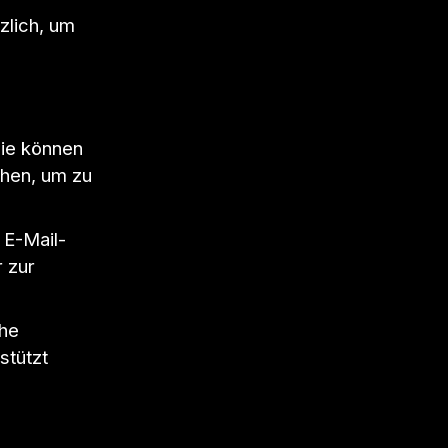
zlich, um
Sie können
ehen, um zu
 E-Mail-
r zur
che
stützt
n