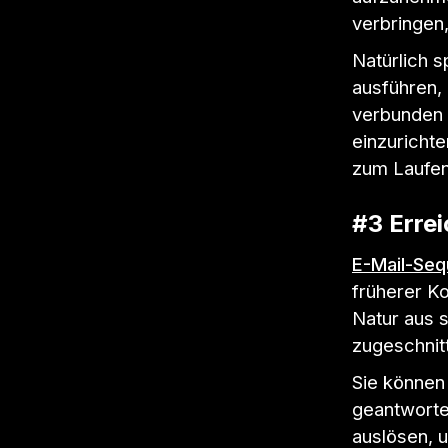
verbringen
Natürlich s
ausführen,
verbunden 
einzurichte
zum Laufen
#3 Errei
E-Mail-Se
früherer K
Natur aus 
zugeschnitt
Sie können 
geantwortet
auslösen, u