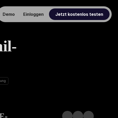
Demo
Einloggen
Jetzt kostenlos testen
il-
rung
 E-