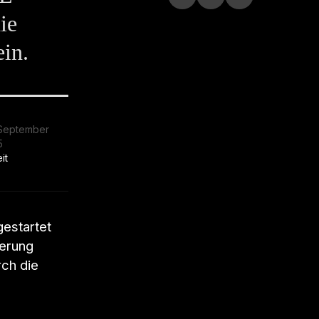
ie
ein.
 September
5
it
gestartet
ierung
ch die