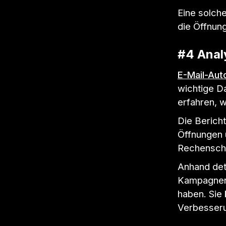
Eine solche
die Öffnung
#4 Analy
E-Mail-Aut
wichtige D
erfahren, w
Die Berich
Öffnungen u
Rechensch
Anhand deta
Kampagnen I
haben. Sie 
Verbesseru