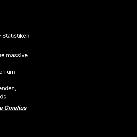
Statistiken
ine massive
ten um
enden,
ads.
ie Gmelius