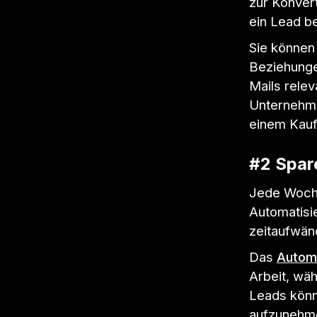
zur Konvert
ein Lead be
Sie können
Beziehunge
Mails rele
Unternehme
einem Kauf
#2 Spar
Jede Woche
Automatisi
zeitaufwän
Das
Automa
Arbeit, wä
Leads könn
aufzunehme