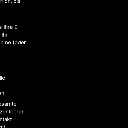
lich, bis
 Ihre E-
 Ihr
nahme (oder
ie
en.
gesamte
zentrieren.
ntakt
mit