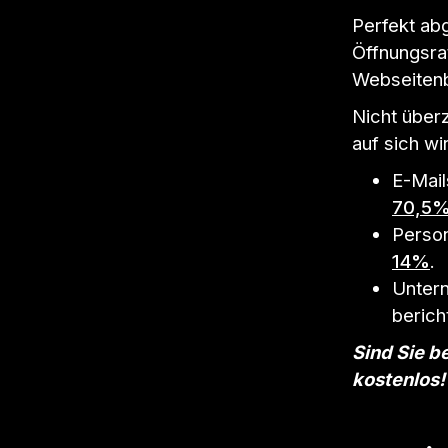
Perfekt ab
Öffnungsra
Webseitenb
Nicht über
auf sich wi
E-Mail
70,5
Person
14%
.
Untern
berich
Sind Sie b
kostenlos!