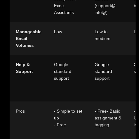
Exec.
(support@,
bu
Assistants
info@)
Manageable
Low
Low to
L
Email
medium
Volumes
Help &
Google
Google
Co
Support
standard
standard
se
support
support
Pros
- Simple to set
- Free- Basic
- 
up
assignment &
Us
- Free
tagging
in