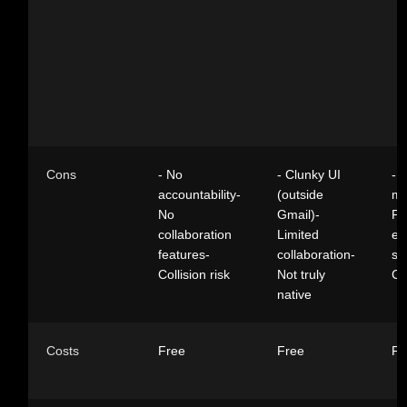
Cons
- No
- Clunky UI
- 
accountability-
(outside
ma
No
Gmail)-
Pr
collaboration
Limited
er
features-
collaboration-
sc
Collision risk
Not truly
Co
native
Costs
Free
Free
Fr