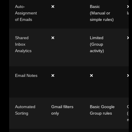
Auto-
❌
Basic
❌ 
Assignment
(Manual or
la
of Emails
simple rules)
Shared
❌
Limited
❌
Inbox
(Group
Analytics
activity)
Email Notes
❌
❌
❌
Automated
Gmail filters
Basic Google
Gm
Sorting
only
Group rules
(c
ma