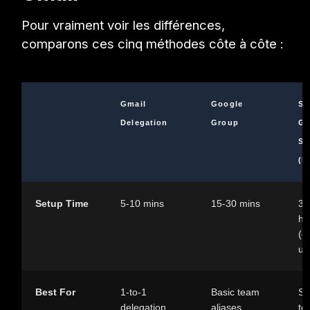
Pour vraiment voir les différences,
comparons ces cinq méthodes côte à côte :
Gmail
Google
Sh
Delegation
Group
Gm
Sy
(D
Setup Time
5-10 mins
15-30 mins
30
ho
(o
up
Best For
1-to-1
Basic team
Sm
delegation,
aliases
te