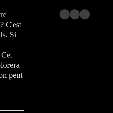
re
? C'est
ls. Si
 Cet
plorera
on peut