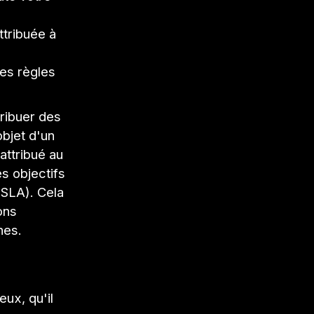
ttribuée à
des règles
tribuer des
objet d'un
attribué au
s objectifs
(SLA). Cela
ons
nes.
ux, qu'il