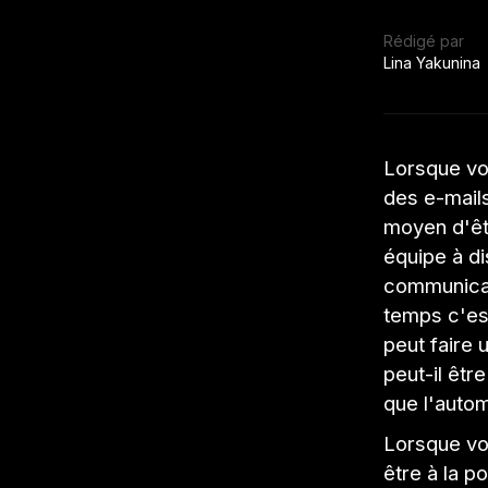
Rédigé par
Lina Yakunina
Lorsque vo
des e-mail
moyen d'êtr
équipe à di
communicati
temps c'es
peut faire
peut-il êtr
que l'autom
Lorsque vo
être à la p