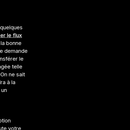
n quelques
r le flux
 la bonne
une demande
nsférer le
agée telle
On ne sait
ra à la
 un
ption
ute votre