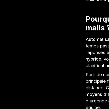
Pourqu
mails 
Automatisa
temps pass
réponses et
hybride, vo
planificati
Pour de no
principale 
distance. 
moyens d'a
d'urgence e
équipe.