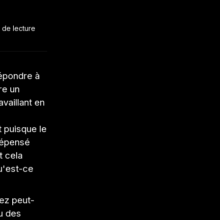
 de lecture
répondre à
re un
vaillant en
e
t puisque le
dépensé
t cela
qu'est-ce
ez peut-
u des