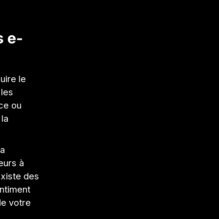
s e-
uire le
 les
nce ou
 la
la
eurs à
existe des
entiment
de votre