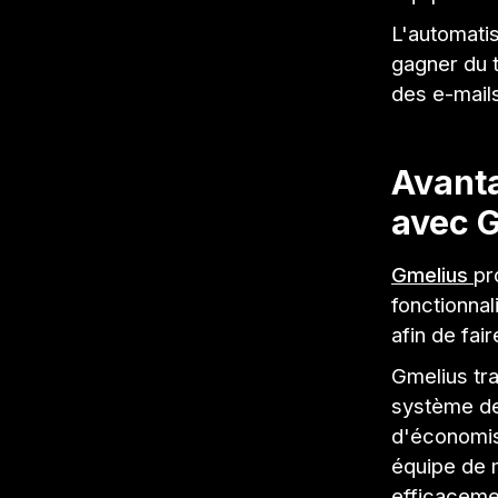
L'automatis
gagner du t
des e-mails
Avanta
avec 
Gmelius
pr
fonctionnal
afin de fai
Gmelius tr
système de
d'économis
équipe de 
efficaceme