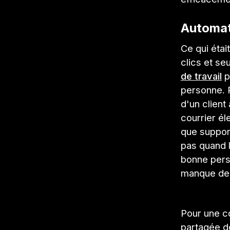
Automat
Ce qui étai
clics et s
de travail
p
personne. 
d'un client
courrier él
que suppor
pas quand l
bonne pers
manque de 
Pour une co
partagée do