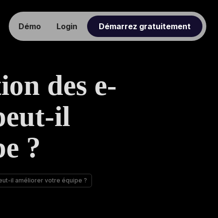
Démo
Login
Démarrez gratuitement
ion des e-
eut-il
pe ?
ut-il améliorer votre équipe ?