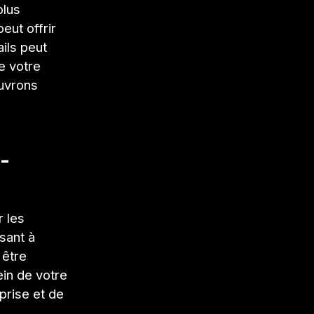
plus
eut offrir
ils peut
de votre
ouvrons
-
r les
sant à
 être
ein de votre
prise et de