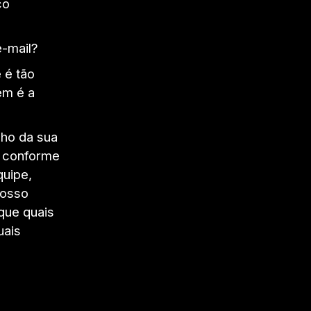
co
e-mail?
 é tão
em é a
lho da sua
, conforme
quipe,
nosso
que quais
uais