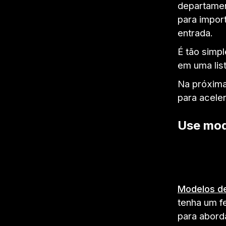
departamen
para import
entrada.
É tão simp
em uma lis
Na próxima
para acele
Use mode
Modelos de
tenha um f
para aborda