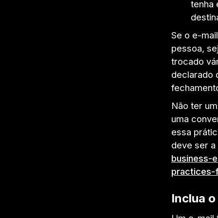
tenha
destin
Se o e-mai
pessoa, se
trocado vá
declarado 
fechamento
Não ter um
uma conver
essa prátic
deve ser a
business-e
practices-
Inclua 
Um e-mail 