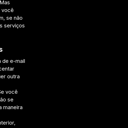
 Mas
, você
m, se não
os serviços
s
 de e-mail
centar
er outra
 Se você
não se
a maneira
erior,