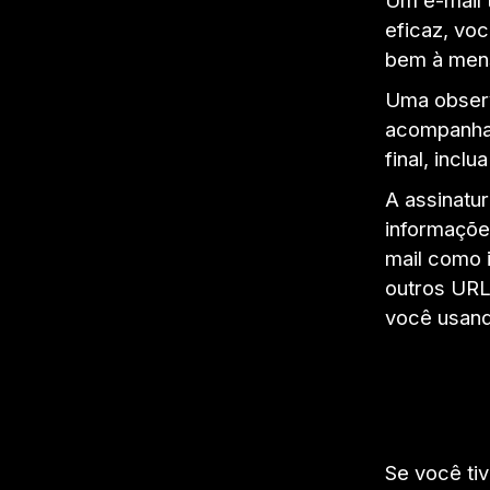
eficaz, vo
bem à men
Uma obser
acompanham
final, inclu
A assinatu
informaçõe
mail como 
outros URL
você usand
Se você tiv