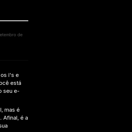
setembro de
d
os i's e
você está
o seu e-
l, mas é
 Afinal, é a
 sua