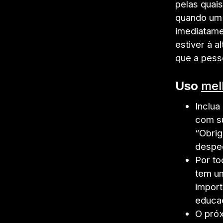
pelas quai
quando um 
imediatame
estiver à a
que a pess
Uso
mel
Inclua
com su
“Obrig
despe
Por to
tem um
import
educad
O próx