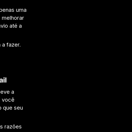
apenas uma
 melhorar
vio até a
 a fazer.
il
reve a
E você
o que seu
as razões