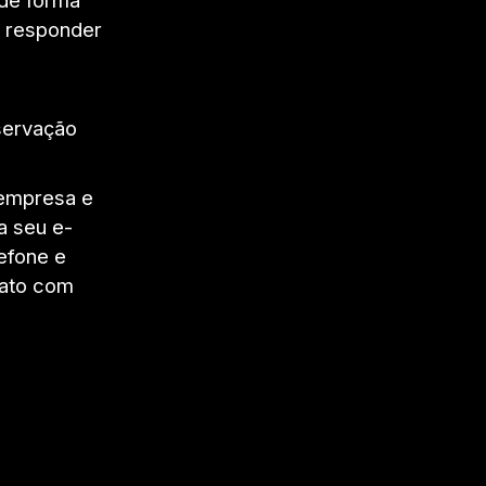
r responder
servação
 empresa e
a seu e-
efone e
tato com