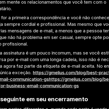
 em mente os relacionamentos que você tem com o
atário.
l for a primeira correspondência e você não conhece
ja sempre cordial e profissional. Mas mesmo que vo
rias mensagens de e-mail, a menos que a pessoa te
que não há problema em ser casual, sempre opte po
 profissional.
a assinatura é um pouco incomum, mas se você est
sa por e-mail com uma longa cadeia, isso não é nec
a agora faz parte da etiqueta de e-mail aceita. No e
 única exceção.
https://gmelius.com/blog/best-prac
mail-communication-gshttps://gmelius.com/blog/be
for-business-email-communication-gs
o seguinte em seu encerramento
tem partes diferentes e, quando cada parte é usada