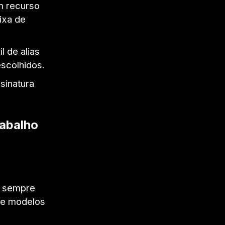
m recurso
ixa de
 de alias
escolhidos.
sinatura
rabalho
ê sempre
 de modelos