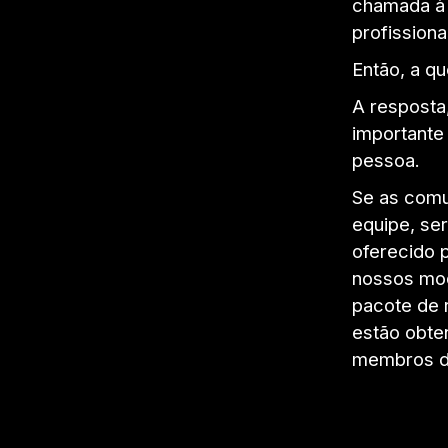
chamada à 
profissiona
Então, a q
A resposta,
importante
pessoa.
Se as comu
equipe, se
oferecido 
nossos mod
pacote de 
estão obte
membros da