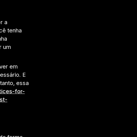
r a
cê tenha
nha
r um
iver em
essário. E
ntanto, essa
tices-for-
st-
 de forma