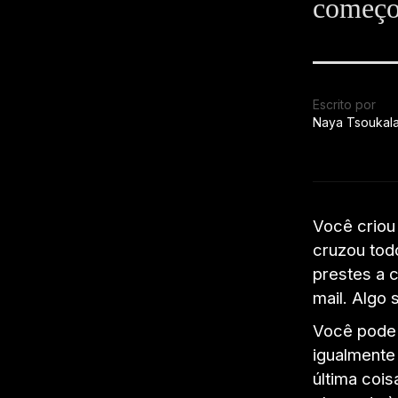
começo
Escrito por
Naya Tsoukal
Você criou
cruzou tod
prestes a 
mail. Algo 
Você pode 
igualmente 
última cois