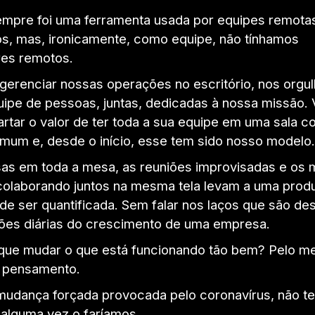
mpre foi uma ferramenta usada por equipes remota
s, mas, ironicamente, como equipe, não tínhamos
res remotos.
 gerenciar nossas operações no escritório, nos org
uipe de pessoas, juntas, dedicadas à nossa missão.
rtar o valor de ter toda a sua equipe em uma sala 
omum e, desde o início, esse tem sido nosso modelo.
as em toda a mesa, as reuniões improvisadas e os
colaborando juntos na mesma tela levam a uma produ
de ser quantificada. Sem falar nos laços que são de
ções diárias do crescimento de uma empresa.
 que mudar o que está funcionando tão bem? Pelo m
o pensamento.
udança forçada provocada pelo coronavírus, não t
 alguma vez o faríamos.