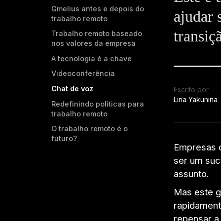
Gmelius antes e depois do
ajudar 
trabalho remoto
transiç
Trabalho remoto baseado
nos valores da empresa
A tecnologia é a chave
Videoconferência
Chat de voz
Escrito por
Lina Yakunina
Redefinindo políticas para
trabalho remoto
O trabalho remoto é o
futuro?
Empresas d
ser um suc
assunto.
Mas este g
rapidament
repensar a