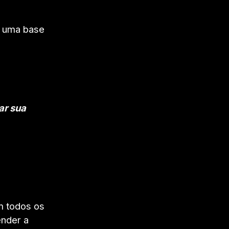
m uma base
ar sua
m todos os
ender a