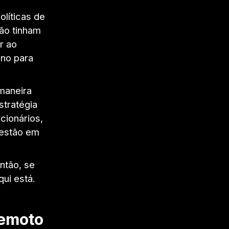
olíticas de
ão tinham
r ao
ano para
maneira
stratégia
cionários,
 estão em
ntão, se
ui está.
remoto