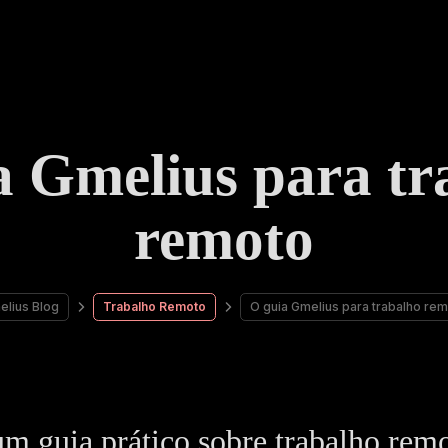
a Gmelius para tr
remoto
lius Blog
Trabalho Remoto
O guia Gmelius para trabalho re
um guia prático sobre trabalho rem