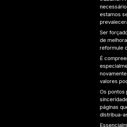
necessário
estamos se
prevalecer
Ser forçad
de melhora
reformule 
É compreen
especialme
novamente,
valores po
Os pontos 
sinceridad
páginas que
distribua-a
Essencialm