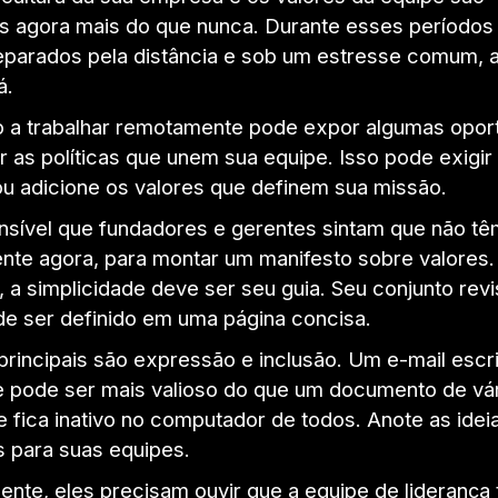
s agora mais do que nunca. Durante esses período
parados pela distância e sob um estresse comum, a
á.
o a trabalhar remotamente pode expor algumas opor
r as políticas que unem sua equipe. Isso pode exigi
ou adicione os valores que definem sua missão.
sível que fundadores e gerentes sintam que não t
nte agora, para montar um manifesto sobre valores.
 a simplicidade deve ser seu guia. Seu conjunto rev
de ser definido em uma página concisa.
principais são expressão e inclusão. Um e-mail escr
e pode ser mais valioso do que um documento de vá
 fica inativo no computador de todos. Anote as idei
s para suas equipes.
ente, eles precisam ouvir que a equipe de liderança