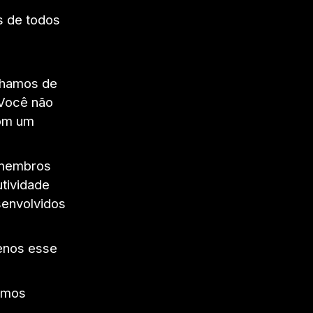
s de todos
ulhamos de
 Você não
com um
 membros
tividade
senvolvidos
enos esse
emos