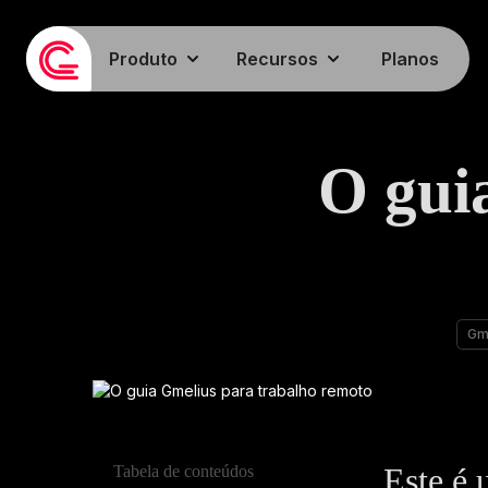
Produto
Recursos
Planos
O gui
Gme
Este é 
Tabela de conteúdos