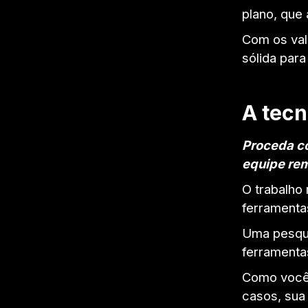
plano, que
Com os val
sólida para
A tecn
Proceda co
equipe re
O trabalho 
ferramenta
Uma pesqui
ferramenta
Como você 
casos, sua