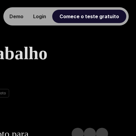
Demo
Login
Comece o teste gratuito
abalho
moto
oto para