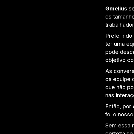
Gmelius
se
os tamanho
trabalhado
Preferindo
ter uma eq
pode desca
objetivo c
As convers
da equipe 
que não po
nas intera
Então, por
foi o noss
Sem essa m
certeza se