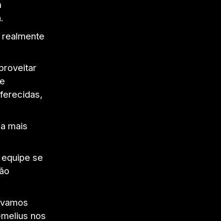
m
.
 realmente
proveitar
se
ferecidas,
da mais
 equipe se
ão
sávamos
Gmelius nos