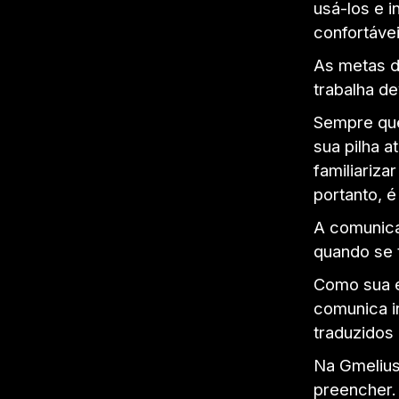
usá-los e i
confortávei
As metas d
trabalha de
Sempre que
sua pilha a
familiariza
portanto, 
A comunica
quando se 
Como sua e
comunica i
traduzidos
Na Gmelius
preencher.