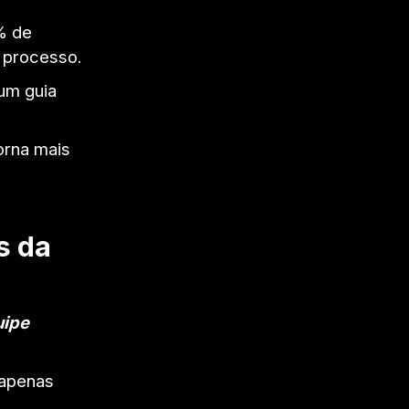
% de
 processo.
um guia
orna mais
s da
uipe
 apenas