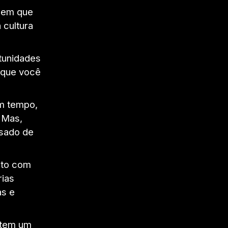
s em que
 cultura
tunidades
r que você
êm tempo,
 Mas,
isado de
ito com
rias
as e
 tem um