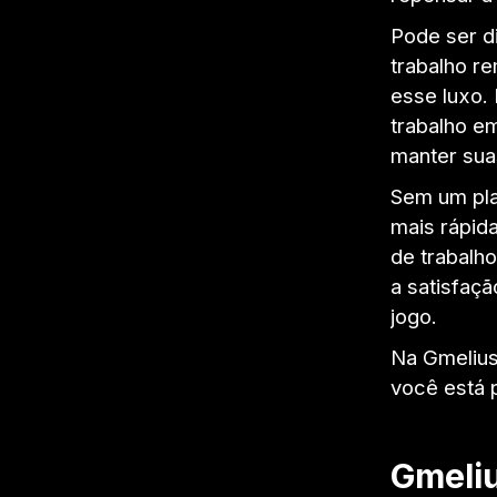
Pode ser di
trabalho r
esse luxo.
trabalho e
manter sua
Sem um pla
mais rápida
de trabalh
a satisfaç
jogo.
Na Gmelius
você está 
Gmeliu