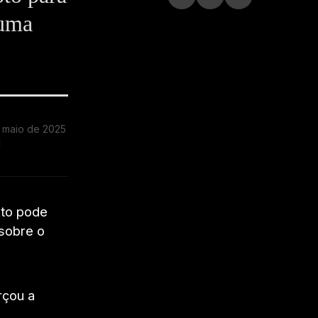
 uma
 maio de 2025
d
oto pode
 sobre o
rçou a