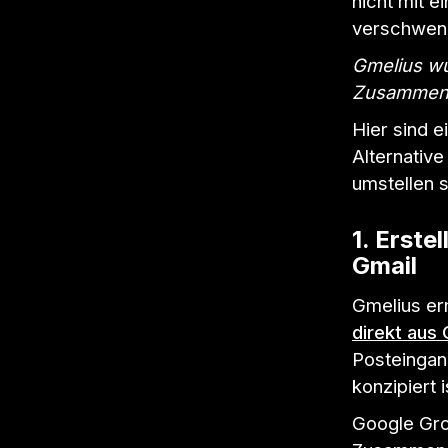
nicht mit e
verschwen
Gmelius wu
Zusammenar
Hier sind e
Alternativ
umstellen s
1. Erste
Gmail
Gmelius er
direkt aus 
Posteingan
konzipiert i
Google Grou