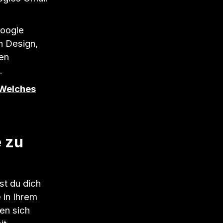
Google
n Design,
en
.
 Welches
e zu
t du dich
 in Ihrem
en sich