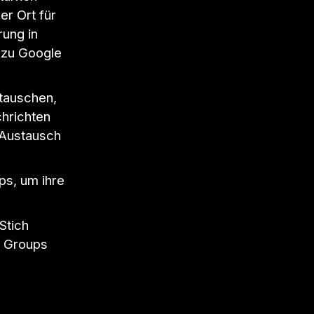
er Ort für
ung in
n zu Google
tauschen,
chrichten
r Austausch
s, um ihre
Stich
e Groups