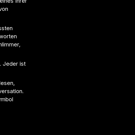
eines Ihrer
avon
ssten
tworten
hlimmer,
 Jeder ist
lesen,
versation.
ymbol