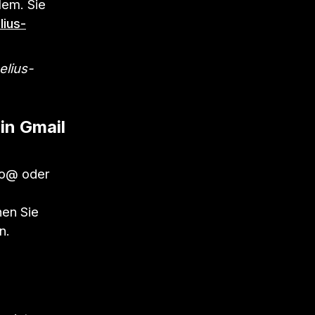
lem. Sie
lius-
elius-
in Gmail
fo@ oder
nen Sie
n.