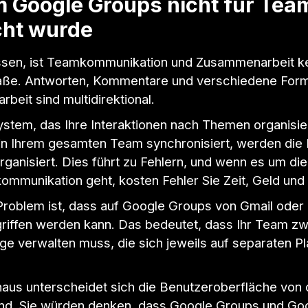
 Google Groups nicht für Tea
ht wurde
ssen, ist Teamkommunikation und Zusammenarbeit k
aße. Antworten, Kommentare und verschiedene For
eit sind multidirektional.
ystem, das Ihre Interaktionen nach Themen organisier
t in Ihrem gesamten Team synchronisiert, werden die
rganisiert. Dies führt zu Fehlern, und wenn es um die
mmunikation geht, kosten Fehler Sie Zeit, Geld und 
Problem ist, dass auf Google Groups von Gmail oder 
griffen werden kann. Das bedeutet, dass Ihr Team zw
ge verwalten muss, die sich jeweils auf separaten P
aus unterscheidet sich die Benutzeroberfläche von d
nd. Sie würden denken, dass Google Groups und Go