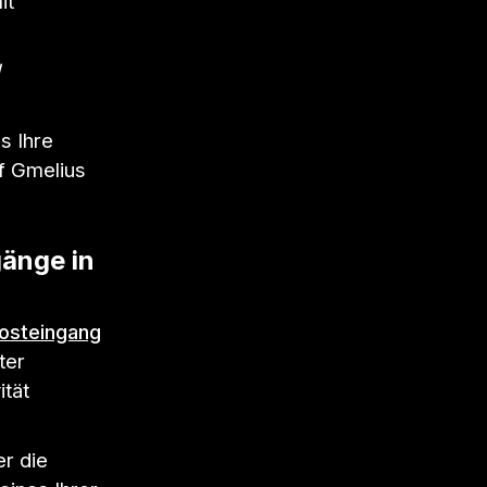
it
s Ihre
uf Gmelius
gänge in
Posteingang
ter
tät
er die