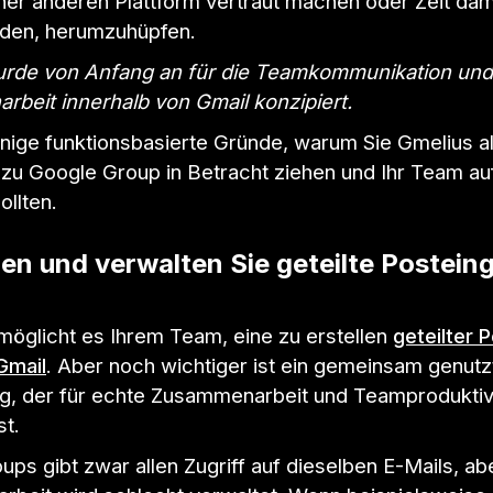
iner anderen Plattform vertraut machen oder Zeit dam
den, herumzuhüpfen.
rde von Anfang an für die Teamkommunikation und
beit innerhalb von Gmail konzipiert.
inige funktionsbasierte Gründe, warum Sie Gmelius al
e zu Google Group in Betracht ziehen und Ihr Team a
ollten.
llen und verwalten Sie geteilte Postein
möglicht es Ihrem Team, eine zu erstellen
geteilter 
Gmail
. Aber noch wichtiger ist ein gemeinsam genutz
g, der für echte Zusammenarbeit und Teamproduktivi
st.
ps gibt zwar allen Zugriff auf dieselben E-Mails, ab