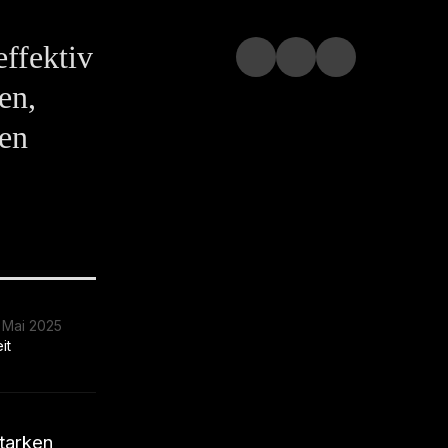
ffektiv
en,
den
. Mai 2025
it
starken