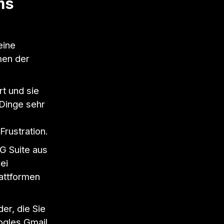
ms
eine
men der
t und sie
 Dinge sehr
Frustration.
G Suite aus
ei
lattformen
er, die Sie
ogles Gmail