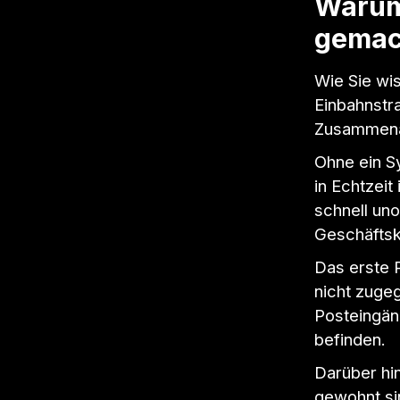
Warum
gemac
Wie Sie wi
Einbahnstr
Zusammenarb
Ohne ein S
in Echtzei
schnell uno
Geschäftsko
Das erste 
nicht zuge
Posteingän
befinden.
Darüber hin
gewohnt si