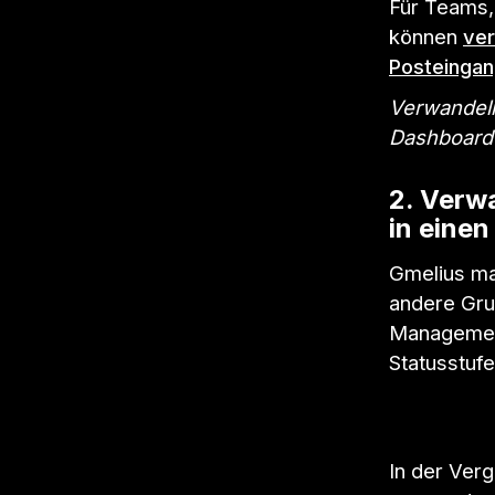
Für Teams,
können
ver
Posteinga
Verwandeln
Dashboard 
2. Verwa
in eine
Gmelius ma
andere Gru
Management
Statusstuf
In der Ver