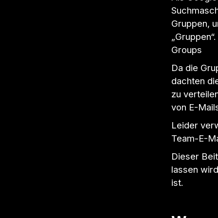
Suchmaschin
Gruppen, u
„Gruppen“. 
Groups
Da die Gru
dachten di
zu verteile
von E-Mail
Leider ver
Team-E-Mai
Dieser Bei
lassen wir
ist.