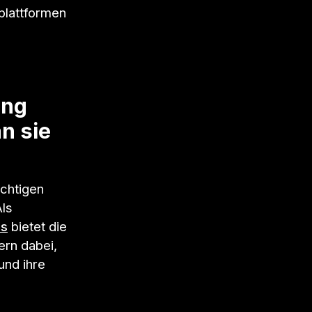
plattformen
ung
n sie
ichtigen
ls
us
bietet die
ern dabei,
und ihre