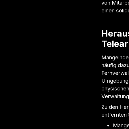
von Mitarb
einen soli
Heraus
Telear
Mangelnde 
häufig daz
Fernverwalt
Umgebung me
physischen
Verwaltung
Zu den Her
entfernten
Mange