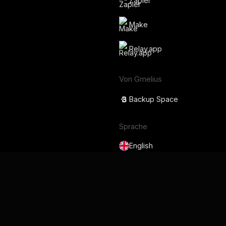
Zapier
Make
Relay.app
Von Gmelius
Backup Space
Sprache
English
Français
Deutsch
Português
Español