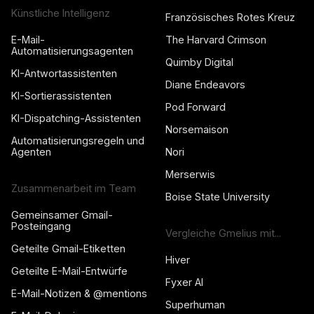
Künstliche Intelligenz
Französisches Rotes Kreuz
E-Mail-
The Harvard Crimson
Automatisierungsagenten
Quimby Digital
KI-Antwortassistenten
Diane Endeavors
KI-Sortierassistenten
Pod Forward
KI-Dispatching-Assistenten
Norsemaison
Automatisierungsregeln und
Agenten
Nori
Merserwis
Zusammenarbeit im Team
Boise State University
Gemeinsamer Gmail-
Posteingang
Vergleiche Gmelius mit...
Geteilte Gmail-Etiketten
Hiver
Geteilte E-Mail-Entwürfe
Fyxer AI
E-Mail-Notizen & @mentions
Superhuman